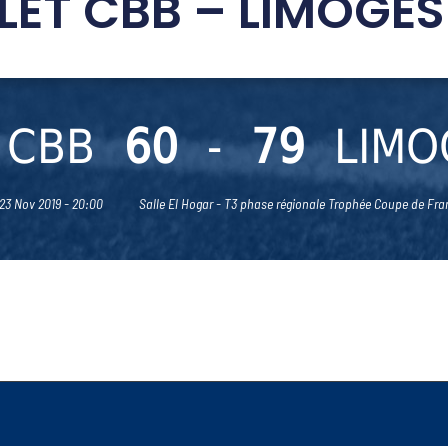
LET CBB – LIMOGES
 CBB
60
-
79
LIMO
23 Nov 2019 - 20:00
Salle El Hogar - T3 phase régionale Trophée Coupe de Fra