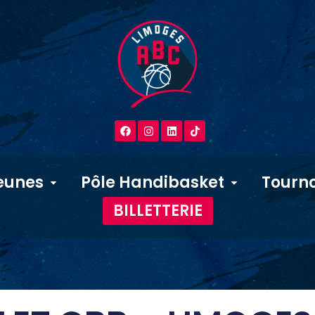
eunes
Pôle Handibasket
Tourno
BILLETTERIE