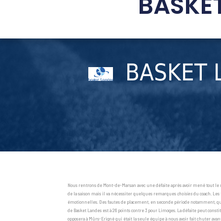
BASKET
BASKET 
Nous rentrons de Mont-de-Marsan avec une défaite après avoir mené tout le matc
de la saison mais il va nécessiter quelques remarques
choisies
du coach. Les 
émotionnelles. Des fautes de placement, en seconde période notamment, qui on
de Basket Landes est à 26 points contre 3 pour Limoges. La défaite peut cons
opposera à Mûrs-Erigné qui était la seule équipe à nous avoir fait chuter ava