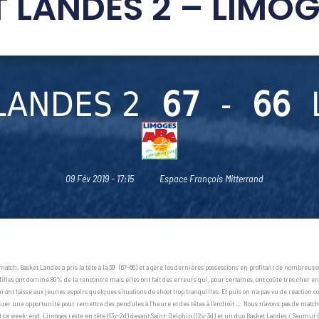
 LANDES 2 – LIMO
LANDES 2
67
-
66
09 Fév 2019 - 17:15
Espace François Mitterrand
h. Basket Landes a pris la tête à la 39′ (67-66) et a géré les dernières possessions en profitant de nombreuses f
filles ont dominé 80% de la rencontre mais elles ont fait des erreurs qui, pour certaines, ont coûté très cher e
t laissé aux jeunes espoirs quelques situations de shoot trop tranquilles. Et puis on n’a pas vu de réaction co
tituer une opportunité pour remettre des pendules à l’heure et des têtes à l’endroit … Nous n’avons pas de matc
nt ce week-end. Limoges reste en tête (13v-2d) devant Saint-Delphin (12v-3d) et un duo Basket Landes / Saumur (