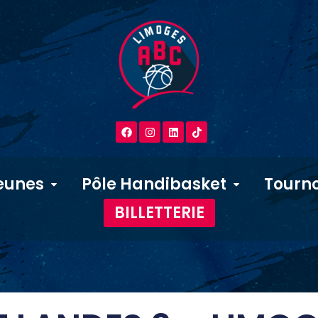
eunes
Pôle Handibasket
Tourno
BILLETTERIE