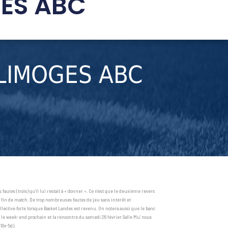
GES ABC
LIMOGES ABC
autes (trois) qu’il lui restait à « donner ». Ce n’est que le deuxième revers
n fin de match. De trop nombreuses fautes de jeu sans intérêt et
llective forte lorsque Basket Landes est revenu. On notera aussi que le banc
h le week-end prochain et la rencontre du samedi 26 février Salle Mu’ nous
10v-5d).