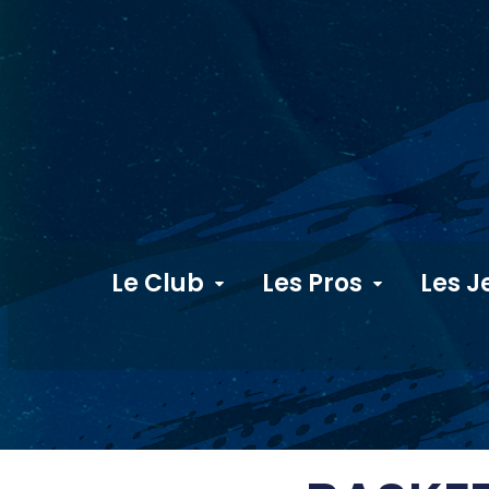
Le Club
Les Pros
Les J