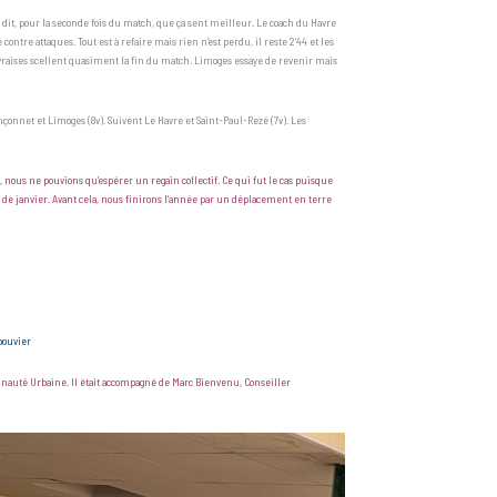
e dit, pour la seconde fois du match, que ça sent meilleur. Le coach du Havre
tre attaques. Tout est à refaire mais rien n’est perdu, il reste 2’44 et les
havraises scellent quasiment la fin du match. Limoges essaye de revenir mais
nçonnet et Limoges (8v). Suivent Le Havre et Saint-Paul-Rezé (7v). Les
 nous ne pouvions qu’espérer un regain collectif. Ce qui fut le cas puisque
r de janvier. Avant cela, nous finirons l’année par un déplacement en terre
bouvier
unauté Urbaine. Il était accompagné de Marc Bienvenu, Conseiller