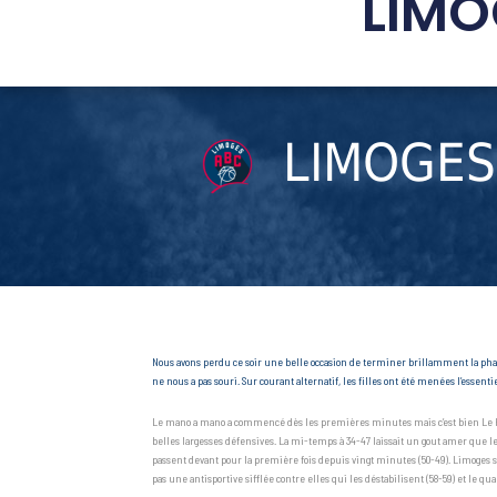
LIMO
LIMOGES
Nous avons perdu ce soir une belle occasion de terminer brillamment la phas
ne nous a pas souri. Sur courant alternatif, les filles ont été menées l’essent
Le mano a mano a commencé dès les premières minutes mais c’est bien Le Havr
belles largesses défensives. La mi-temps à 34-47 laissait un gout amer que le
passent devant pour la première fois depuis vingt minutes (50-49). Limoges se
pas une antisportive sifflée contre elles qui les déstabilisent (58-59) et le q