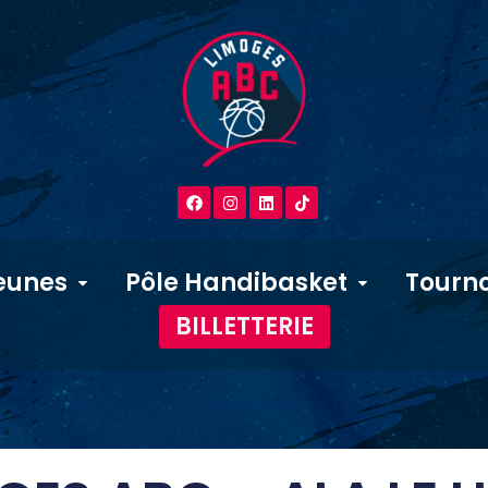
eunes
Pôle Handibasket
Tourno
BILLETTERIE