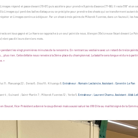
moges répond et passe devant (70-67) puis accélère pour prendre 9 points d’avance (77-68). Il reste 5’18” et on s
 Limoges qui perd des balles d’attaque ou se précipite pour prendre des shoots qui se transforment autant de con
e répéter et Limoges continue à déjouer. Par un shoot à trois points de Mikorek Fuentes, dans un fauteuil, les 
irects ont tous gagné et Le Havre se rapproche à un seul point de nous. Alençon (10v) creuse l’écart devant Le Poi
 n’ont pas dit leurs derniers mots.
 pendant les vingt premières minutes de la rencontre. En rentrant au vestiaire avec un retard de treize points,
 plus rien. Cette défaite nous renvoie à la 3ème place du championnat. La bataille sera longue et dure à parti
e. »
 Puc 11 ; Mavuanga 22 ; Deroo 6 ; Diouf 8 ; Kiluangu 6.
Entraîneur : Romain Leclaircie. Assistant : Corentin Le Pan
ant 4 ; Guinard ; Saint-Martin 7 ; Mikorek Fuentes 12 ; Yerbe 5.
Entraîneur : Laurent Chamu. Assistant : Aloïs Le
 Doucet, Vice-Président a donné le coup d’envoi mais a aussi salué les U18 Elite au maillot signé de la Comm