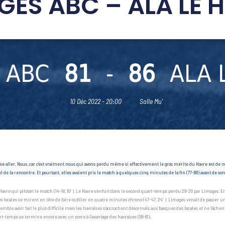
GES ABC – ALA LE 
 ABC
81
-
86
ALA 
10 Déc 2022 - 20:00
Salle Mu'
e aller. Nous, car c’est vraiment nous qui avons perdu même si effectivement le gros mérite du Havre est de 
iel de la rencontre. Et pourtant, elles avaient pris le match à quelques cinq minutes de la fin (77-68) avant de s
e qui pilotait le match (14-18, 10′). Le Havre s’enfuit dans le second quart-temps perdu 29-20 par Limoges. 
s locales se mirent en tête de faire oublier en quatre minutes chrono (47-47, 24′). Limoges venait de passer un
mble avoir fait le plus difficile mais les havraises s’accrochent désormais aux basques des locales et ne lâchen
uart-temps se termine encore avec un score à l’avantage des havraises (59-61).