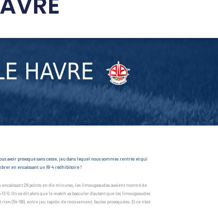
HAVRE
LE HAVRE
nous avoir provoqué sans cesse, jeu dans lequel nous sommes rentrés et qui
ombrer en encaissant un 18-4 rédhibitoire !
En encaissant 29 points en dix minutes, les limougeaudes avaient montré de
 13-0. On se dit alors que le match va basculer d’autant que les limougeaudes
t rien (54-59), entre jeu rapide, de mouvement, fautes provoquées. Et ce n’est