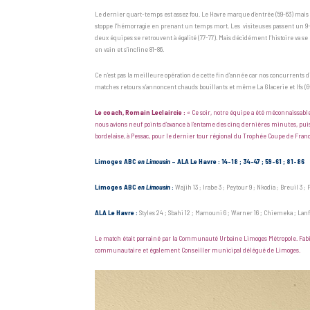
Le dernier quart-temps est assez fou. Le Havre marque d’entrée (59-63) mais Li
stoppe l’hémorragie en prenant un temps mort. Les visiteuses passent un 9-0 à
deux équipes se retrouvent à égalité (77-77). Mais décidément l’histoire va s
en vain et s’incline 81-86.
Ce n’est pas la meilleure opération de cette fin d’année car nos concurrents d
matches retours s’annoncent chauds bouillants et même La Glacerie et Ifs (6v)
Le coach, Romain Leclaircie :
« Ce soir, notre équipe a été méconnaissable
nous avions neuf points d’avance à l’entame des cinq dernières minutes, puis…
bordelaise, à Pessac, pour le dernier tour régional du Trophée Coupe de Franc
Limoges ABC
en Limousin
– ALA Le Havre : 14-18 ; 34-47 ; 59-61 ; 81-86
Limoges ABC
en Limousin
:
Wajih 13 ; Irabe 3 ; Peytour 9 ; Nkodia ; Breuil 3 ;
ALA Le Havre :
Styles 24 ; Sbahi 12 ; Mamouni 6 ; Warner 16 ; Chiemeka ; Lanf
Le match était parrainé par la Communauté Urbaine Limoges Métropole. Fabien
communautaire et également Conseiller municipal délégué de Limoges.