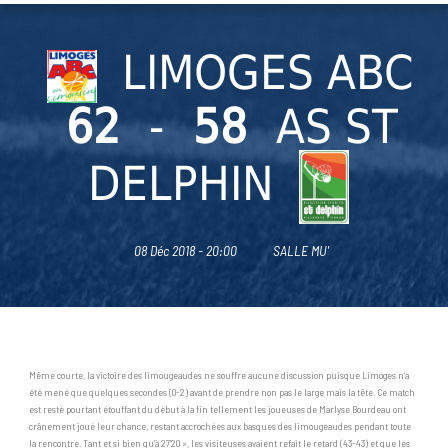
LIMOGES ABC
62
-
58
AS ST
DELPHIN
08 Déc 2018 - 20:00
SALLE MU'
Même courte, la victoire des limougeaudes ne souffre aucune discussion puisque Limoges n’a
été mené que quelques secondes (0-2) avant de prendre non pas le large mais la tête. Ce match
est resté pourtant étouffant du début à la fin tellement les joueuses de Marlyse Bourdeau ont
crânement joué leur chance, restant accrochées aux basques des limougeaudes pendant toute
la rencontre. Tant et si bien qu’à 27’20 », les visiteuses avaient refait le retard (43-43) et que les