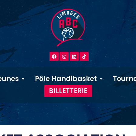
eunes
Pôle Handibasket
Tourno
BILLETTERIE