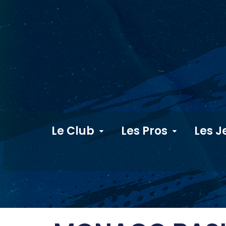
Le Club
Les Pros
Les J