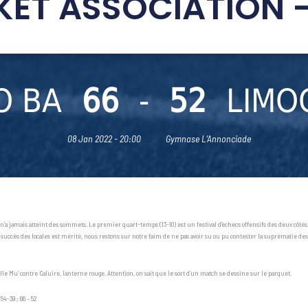
ET ASSOCIATION –
O BA
66
-
52
LIMO
08 Jan 2022 - 20:00
Gymnase L’Annonciade
 n’a jamais atteint des sommets. Le premier quart-temps (13-10) est un festival d’échecs offensifs des deux côté
e succès des locales est mérité, nous restons sur notre faim de ne pas avoir su ou pu contester la suprématie d
 Mu’ contre Caluire, lanterne rouge. Attention, on sait que le sort d’un match se dessine sur le parquet.
 54-39 ; 66 – 52