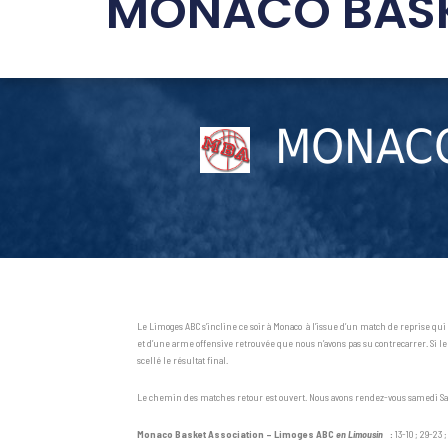
MONACO BASK
MONAC
Le Limoges ABC s’incline ce soir à Monaco à l’issue d’un match de reprise qui
et d’une arme offensive retrouvée que nous n’avons pas su contrecarrer. Si l
scellé le résultat final.
Le chemin des matches retour est ouvert. Nous avons rendez-vous samedi Salle
Monaco Basket Association – Limoges ABC
en Limousin
:
13-10 ; 29-23 ;