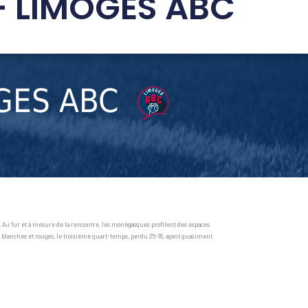
 LIMOGES ABC
GES ABC
s. Au fur et à mesure de la rencontre, les monégasques profitent des espaces
es blanches et rouges, le troisième quart-temps, perdu 25-16, ayant quasiment