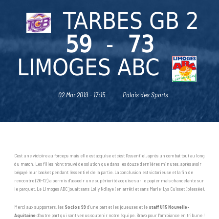
TARBES GB 2
59
-
73
LIMOGES ABC
02 Mar 2019 - 17:15
Palais des Sports
C’est une victoire au forceps mais elle est acquise et c’est l’essentiel, après un combat tout au long
du match. Les filles n’ont trouvé de solution que dans les douze dernières minutes, après avoir
bégayé leur basket pendant l’essentiel de la partie. La conclusion est victorieuse et la fin de
rencontre (26-12) a permis d’asseoir une supériorité acquise sur le papier mais chancelante sur
le parquet. Le Limoges ABC jouait sans Lolly Ndiaye (en arrêt) et sans Marie-Lys Cuisset (blessée).
Merci aux supporters, les
Socios 99
d’une part et les joueuses et le
staff U15 Nouvelle-
Aquitaine
d’autre part qui sont venus soutenir notre équipe. Bravo pour l’ambiance en tribune !