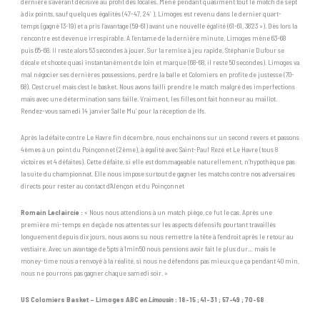
dernière s’avérant décisive au profit des locales. Mené pendant quasiment tout le match de sept
à dix points, sauf quelques égalités (47-47, 24′), Limoges est revenu dans le dernier quart-
temps (gagné 13-19) et a pris l’avantage (59-61) avant une nouvelle égalité (61-61, 36’23 »). Dès lors la
rencontre est devenue irrespirable. A l’entame de la dernière minute, Limoges mène 63-68
puis 65-68. Il reste alors 53 secondes à jouer. Sur la remise à jeu rapide, Stéphanie Dufour se
décale et shoote quasi instantanément de loin et marque (68-68, il reste 50 secondes). Limoges va
mal négocier ses dernières possessions, perdre la balle et Colomiers en profite de justesse (70-
68). C’est cruel mais c’est le basket. Nous avons failli prendre le match malgré des imperfections
mais avec une détermination sans faille. Vraiment, les filles ont fait honneur au maillot.
Rendez-vous samedi 14 janvier Salle Mu’ pour la réception de Ifs.
Après la défaite contre Le Havre fin décembre, nous enchainons sur un second revers et passons
4èmes à un point du Poinçonnet (2ème), à égalité avec Saint-Paul Rezé et Le Havre (tous 8
victoires et 4 défaites). Cette défaite, si elle est dommageable naturellement, n’hypothèque pas
la suite du championnat. Elle nous impose surtout de gagner les matchs contre nos adversaires
directs pour rester au contact d’Alençon et du Poinçonnet
Romain Leclaircie :
« Nous nous attendions à un match piège, ce fut le cas. Après une
première mi-temps en deçà de nos attentes sur les aspects défensifs pourtant travaillés
longuement depuis dix jours, nous avons su nous remettre la tête à l’endroit après le retour au
vestiaire. Avec un avantage de 5pts à 1min50 nous pensions avoir fait le plus dur… mais le
money-time nous a renvoyé à la réalité, si nous ne défendons pas mieux que ça pendant 40 min,
nous ne pourrons pas gagner chaque samedi soir. »
US Colomiers Basket – Limoges ABC
en Limousin
: 18-15 ; 41-31 ; 57-49 ; 70-68