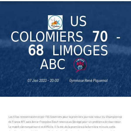
US
COLOMIERS
70
-
68
LIMOGES
ABC
07 Jan 2023 - 20:00
Gymnase René Piquemal
Les filles rencontraient ce soir l’US Colomiers pour la première journée retour du Championnat
de France NF1, sans Anne-Françoise Diouf retenue au Sénégal pour un problème de visa retour.
Le match s’annonçait serré et difficile. Il l’a été, de la première à la dernière minute, cette