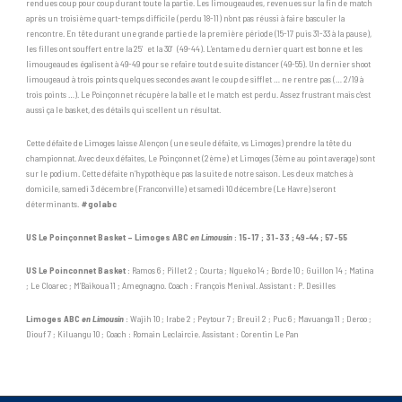
rendues coup pour coup durant toute la partie. Les limougeaudes, revenues sur la fin de match
après un troisième quart-temps difficile (perdu 18-11) n’ont pas réussi à faire basculer la
rencontre. En tête durant une grande partie de la première période (15-17 puis 31-33 à la pause),
les filles ont souffert entre la 25′ et la 30′ (49-44). L’entame du dernier quart est bonne et les
limougeaudes égalisent à 49-49 pour se refaire tout de suite distancer (49-55). Un dernier shoot
limougeaud à trois points quelques secondes avant le coup de sifflet … ne rentre pas (… 2/19 à
trois points …). Le Poinçonnet récupère la balle et le match est perdu. Assez frustrant mais c’est
aussi ça le basket, des détails qui scellent un résultat.
Cette défaite de Limoges laisse Alençon (une seule défaite, vs Limoges) prendre la tête du
championnat. Avec deux défaites, Le Poinçonnet (2ème) et Limoges (3ème au point average) sont
sur le podium. Cette défaite n’hypothèque pas la suite de notre saison. Les deux matches à
domicile, samedi 3 décembre (Franconville) et samedi 10 décembre (Le Havre) seront
déterminants.
#golabc
US Le Poinçonnet Basket – Limoges ABC
en Limousin
: 15-17 ; 31-33 ; 49-44 ; 57-55
US Le Poinconnet
Basket
: Ramos 6 ; Pillet 2 ; Courta ; Ngueko 14 ; Borde 10 ; Guillon 14 ; Matina
; Le Cloarec ; M’Baikoua 11 ; Amegnagno. Coach : François Menival. Assistant : P. Desilles
Limoges ABC
en Limousin
: Wajih 10 ; Irabe 2 ; Peytour 7 ; Breuil 2 ; Puc 6 ; Mavuanga 11 ; Deroo ;
Diouf 7 ; Kiluangu 10 ; Coach : Romain Leclaircie. Assistant : Corentin Le Pan