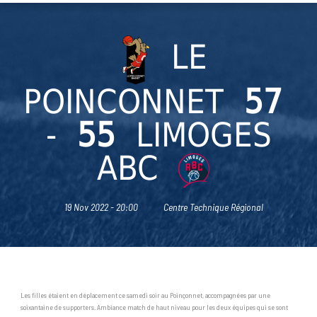
LE
POINCONNET
57
-
55
LIMOGES
ABC
19 Nov 2022 - 20:00
Centre Technique Régional
Les filles étaient en déplacement ce samedi soir au Poinçonnet, accompagnées par une
soixantaine de supporters. Ambiance match de haut niveau pour les deux équipes qui se sont