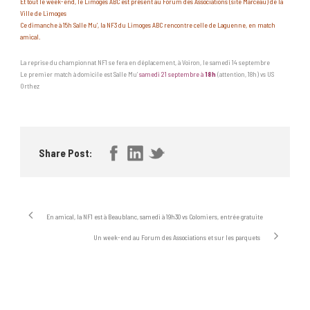
Et tout le week-end, le Limoges ABC est présent au Forum des Associations (site Marceau) de la
Ville de Limoges
Ce dimanche à 15h Salle Mu’, la NF3 du Limoges ABC rencontre celle de Laguenne, en match
amical.
La reprise du championnat NF1 se fera en déplacement, à Voiron, le samedi 14 septembre
Le premier match à domicile est Salle Mu’
samedi 21 septembre à
18h
(attention, 18h) vs US
Orthez
Share Post:
En amical, la NF1 est à Beaublanc, samedi à 19h30 vs Colomiers, entrée gratuite
Un week-end au Forum des Associations et sur les parquets