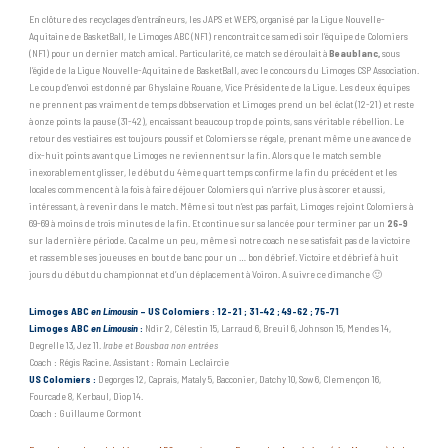
En clôture des recyclages d’entraîneurs, les JAPS et WEPS, organisé par la Ligue Nouvelle-
Aquitaine de BasketBall, le Limoges ABC (NF1) rencontrait ce samedi soir l’équipe de Colomiers
(NF1) pour un dernier match amical. Particularité, ce match se déroulait à
Beaublanc,
sous
l’égide de la Ligue Nouvelle-Aquitaine de BasketBall, avec le concours du Limoges CSP Association.
Le coup d’envoi est donné par Ghyslaine Rouane, Vice Présidente de la Ligue. Les deux équipes
ne prennent pas vraiment de temps d’observation et Limoges prend un bel éclat (12-21) et reste
à onze points la pause (31-42), encaissant beaucoup trop de points, sans véritable rébellion. Le
retour des vestiaires est toujours poussif et Colomiers se régale, prenant même une avance de
dix-huit points avant que Limoges ne reviennent sur la fin. Alors que le match semble
inexorablement glisser, le début du 4ème quart temps confirme la fin du précédent et les
locales commencent à la fois à faire déjouer Colomiers qui n’arrive plus à scorer et aussi,
intéressant, à revenir dans le match. Même si tout n’est pas parfait, Limoges rejoint Colomiers à
69-69 à moins de trois minutes de la fin. Et continue sur sa lancée pour terminer par un
26-9
sur la dernière période. Ca calme un peu, même si notre coach ne se satisfait pas de la victoire
et rassemble ses joueuses en bout de banc pour un … bon débrief. Victoire et débrief à huit
jours du début du championnat et d’un déplacement à Voiron. A suivre ce dimanche 🙂
Limoges ABC
en Limousin
– US Colomiers : 12-21 ; 31-42 ; 49-62 ; 75-71
Limoges ABC
en Limousin
:
Ndir 2, Célestin 15, Larraud 6, Breuil 6, Johnson 15, Mendes 14,
Degrelle 13, Jez 11.
Irabe et Bousbaa non entrées
Coach : Régis Racine. Assistant : Romain Leclaircie
US Colomiers :
Degorges 12, Caprais, Mataly 5, Bacconier, Datchy 10, Sow 6, Clemençon 16,
Fourcade 8, Kerbaul, Diop 14.
Coach : Guillaume Cormont