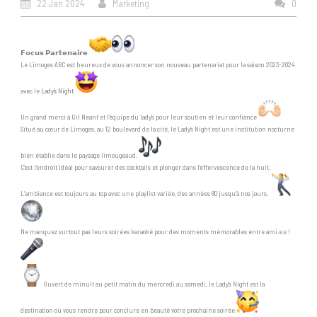
22 Jan 2024
Marketing
0
𝗙𝗼𝗰𝘂𝘀 𝗣𝗮𝗿𝘁𝗲𝗻𝗮𝗶𝗿𝗲
Le Limoges ABC est heureux de vous annoncer son nouveau partenariat pour la saison 2023-2024
avec le
Lady’s Night
Un grand merci à Gil Neant et l’équipe du lady’s pour leur soutien et leur confiance
Situé au cœur de Limoges, au 12 boulevard de la cité, le Lady’s Night est une institution nocturne
bien établie dans le paysage limougeaud.
C’est l’endroit idéal pour savourer des cocktails et plonger dans l’effervescence de la nuit.
L’ambiance est toujours au top avec une playlist variée, des années 80 jusqu’à nos jours.
Ne manquez surtout pas leurs soirées karaoké pour des moments mémorables entre ami.e.s !
Ouvert de minuit au petit matin du mercredi au samedi, le Lady’s Night est la
destination où vous rendre pour conclure en beauté votre prochaine soirée