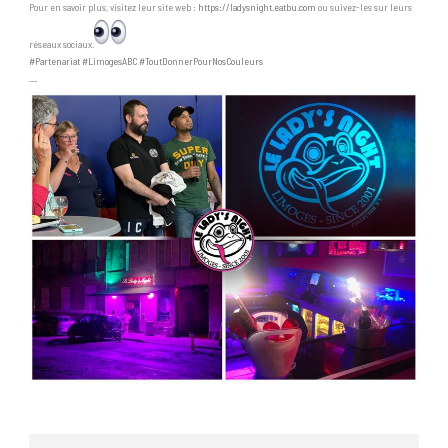
Pour en savoir plus, visitez leur site web :
https://ladysnight.eatbu.com
ou suivez-les sur leurs
réseaux sociaux.
#Partenariat
#LimogesABC
#ToutDonnerPourNosCouleurs
__