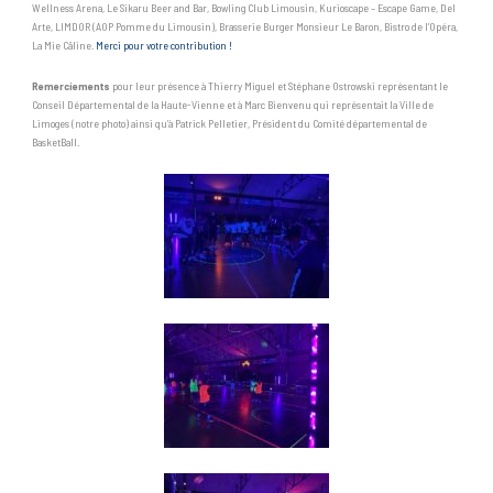
Wellness Arena, Le Sikaru Beer and Bar, Bowling Club Limousin, Kurioscape – Escape Game, Del
Arte, LIMDOR (AOP Pomme du Limousin), Brasserie Burger Monsieur Le Baron, Bistro de l’Opéra,
La Mie Câline.
Merci pour votre contribution !
Remerciements
pour leur présence à Thierry Miguel et Stéphane Ostrowski représentant le
Conseil Départemental de la Haute-Vienne et à Marc Bienvenu qui représentait la Ville de
Limoges (notre photo) ainsi qu’à Patrick Pelletier, Président du Comité départemental de
BasketBall.