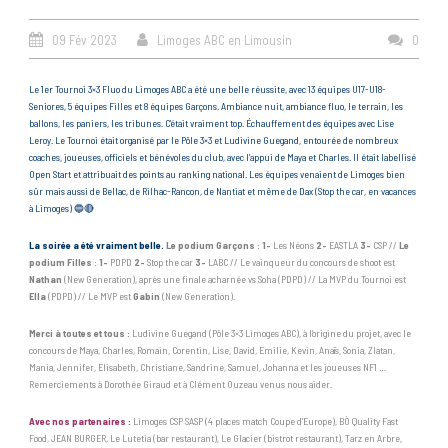
09 Fév 2023
Limoges ABC en Limousin
0
Le 1er Tournoi 3×3 Fluo du Limoges ABC a été une belle réussite, avec 13 équipes U17-U18-
Seniores, 5 équipes Filles et 8 équipes Garçons. Ambiance nuit, ambiance fluo, le terrain, les
ballons, les paniers, les tribunes. C’était vraiment top. Échauffement des équipes avec Lise
Leroy. Le Tournoi était organisé par le Pôle 3×3 et Ludivine Guegand, entourée de nombreux
coaches, joueuses, officiels et bénévoles du club, avec l’appui de Maya et Charles. Il était labellisé
Open Start et attribuait des points au ranking national. Les équipes venaient de Limoges bien
sûr mais aussi de Bellac, de Rilhac-Rancon, de Nantiat et même de Dax (Stop the car, en vacances
à Limoges) 🔵🔴
La soirée a été vraiment belle.
Le podium Garçons
:
1-
Les Néons
2-
EASTLA
3-
CSP //
Le
podium Filles
:
1-
PDPD
2-
Stop the car
3-
LABC // Le vainqueur du concours de shoot est
Nathan
(New Generation), après une finale acharnée vs Soha (PDPD) // La MVP du Tournoi est
Ella
(PDPD) // Le MVP est
Gabin
(New Generation).
Merci à toutes et tous :
Ludivine Guegand (Pôle 3×3 Limoges ABC), à l’origine du projet, avec le
concours de Maya, Charles, Romain, Corentin, Lise, David, Emilie, Kevin, Anaïs, Sonia, Zlatan,
Mania, Jennifer, Elisabeth, Christiane, Sandrine, Samuel, Johanna et les joueuses NF1 …
Remerciements à Dorothée Giraud et à Clément Ouzeau venus nous aider.
Avec nos partenaires :
Limoges CSP SASP (4 places match Coupe d’Europe), BÒ Quality Fast
Food, JEAN BURGER, Le Lutetia (bar restaurant), Le Glacier (bistrot restaurant), Tarz en Arbre,