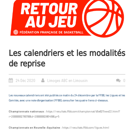
Les calendriers et les modalités
de reprise
24 Déc 2020
Limoges ABC en Limousin
0
Les nouveaux calendriers ont été publiés ce matin du 24 décembre par la FFBB, les Ligues et les
Comités, avec une note d’organisation (FFBB), consulter les quatre liens ci-dessous.
Championnats nationaux :
https://resultats.ffbb.com/championnat/b5e6211eee22.html?
r=200000002780706&d=200000002861456&p=5
Championnats en Nouvelle-Aquitaine :
https://resultats.ffbb.com/ligues.html