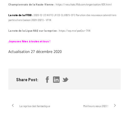
Championnats de la Haute-Vienne :
https://resultats.ffbb.com/organisation/83f.html
La note de la FFBB :
2020-12-23 NOTE LR CD CLUBS 5-CFC Parution des nouveaux calendriers
particuliers (saison 2020-2021) – VFIN
La note de la Ligue NAQ sur la reprise :
https://wp.me/pavQur-7VN
Joyeuses fêtes à toutes et tous !
Actualisation 27 décembre 2020
Share Post:
La reprise c’est fantastique
Meilleurs vœux 2021 !