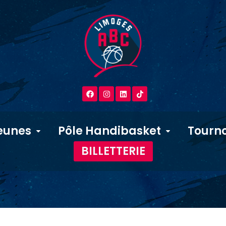
eunes
Pôle Handibasket
Tourno
BILLETTERIE