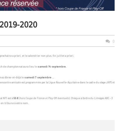
 2019-2020
0
aine a priori, et le calendrier non plus, fin juillet a priori.
ch de championnat aura lieu le
samedi 14 septembre
.
ez d’ores-et-déjà le
samedi 7 septembre
…
 rencontre amicale est programmée par la Ligue Nouvelle-Aquitaine dans le cadre du stage JAPS et
t NF1 est à
55 €
(
hors Coupe de France et Play-Off éventuels
). Chèque à l’ordre du Limoges ABC – 3
s en tribune à votre nom.