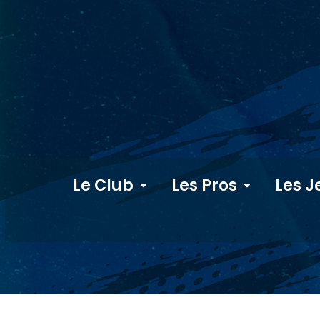
Le Club
Les Pros
Les J