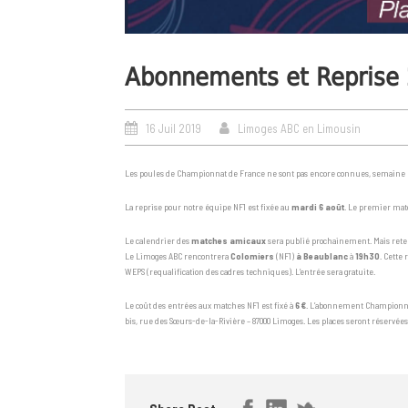
Abonnements et Reprise
16 Juil 2019
Limoges ABC en Limousin
Les poules de Championnat de France ne sont pas encore connues, semaine proch
La reprise pour notre équipe NF1 est fixée au
mardi 6 août
. Le premier mat
Le calendrier des
matches amicaux
sera publié prochainement. Mais reten
Le Limoges ABC rencontrera
Colomiers
(NF1)
à Beaublanc
à
19h30
. Cette
WEPS (requalification des cadres techniques). L’entrée sera gratuite.
Le coût des entrées aux matches NF1 est fixé à
6 €
. L’abonnement Championna
bis, rue des Sœurs-de-la-Rivière – 87000 Limoges. Les places seront réservée