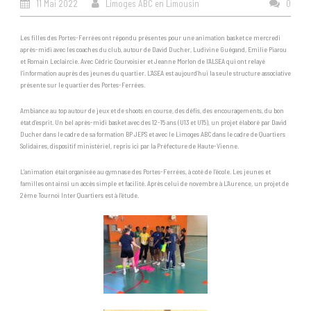
11 Mai 2022
Limoges ABC en Limousin
0
Les filles des Portes-Ferrées ont répondu présentes pour une animation basket ce mercredi
après-midi avec les coaches du club, autour de David Ducher, Ludivine Guégand, Emilie Piarou
et Romain Leclaircie. Avec Cédric Courvoisier et Jeanne Morlon de l’ALSEA qui ont relayé
l’information auprès des jeunes du quartier. L’ASEA est aujourd’hui la seule structure associative
présente sur le quartier des Portes-Ferrées.
Ambiance au top autour de jeux et de shoots en course, des défis, des encouragements, du bon
état d’esprit. Un bel après-midi basket avec des 12-15 ans (U13 et U15), un projet élaboré par David
Ducher dans le cadre de sa formation BP JEPS et avec le Limoges ABC dans le cadre de Quartiers
Solidaires, dispositif ministériel, repris ici par la Préfecture de Haute-Vienne.
L’animation était organisée au gymnase des Portes-Ferrées, à coté de l’école. Les jeunes et
familles ont ainsi un accès simple et facilité. Après celui de novembre à L’Aurence, un projet de
2ème Tournoi Inter Quartiers est à l’étude.