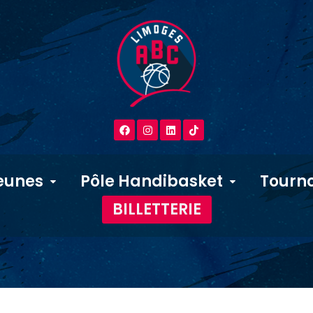
eunes
Pôle Handibasket
Tourno
BILLETTERIE