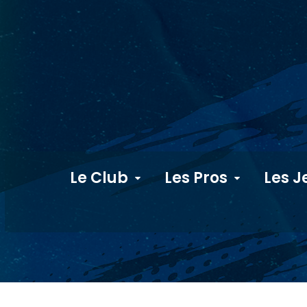
Le Club
Les Pros
Les J