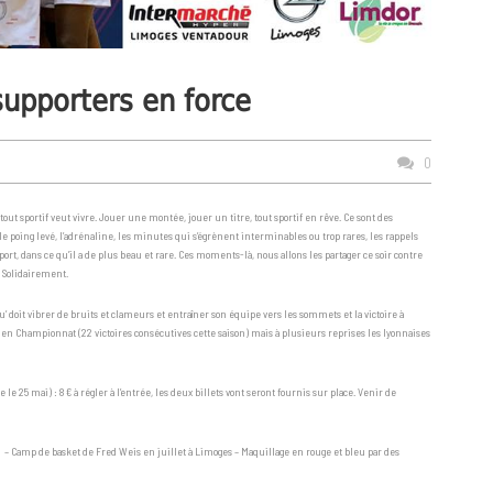
supporters en force
0
 tout sportif veut vivre. Jouer une montée, jouer un titre, tout sportif en rêve. Ce sont des
le poing levé, l’adrénaline, les minutes qui s’égrènent interminables ou trop rares, les rappels
 sport, dans ce qu’il a de plus beau et rare. Ces moments-là, nous allons les partager ce soir contre
 Solidairement.
Mu’ doit vibrer de bruits et clameurs et entraîner son équipe vers les sommets et la victoire à
 en Championnat (22 victoires consécutives cette saison) mais à plusieurs reprises les lyonnaises
 le 25 mai) : 8 € à régler à l’entrée, les deux billets vont seront fournis sur place. Venir de
– Camp de basket de Fred Weis en juillet à Limoges – Maquillage en rouge et bleu par des