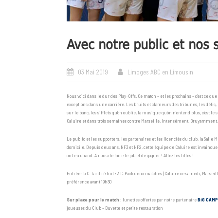
Avec notre public et nos 
03 Mai 2019
Limoges ABC en Limousin
Nous voici dans le dur des Play-Offs. Ce match – et les prochains – c’est ce que
exceptions dans une carrière. Les bruits et clameurs des tribunes, les défis, 
sur le banc, les sifflets qu’on oublie, la musique qu’on n’entend plus, c’est le
Caluire et dans trois semaines contre Marseille. Intensément, Bruyamment,
Le public et les supporters, les partenaires et les licenciés du club, la Salle 
domicile. Depuis deux ans, NF3 et NF2, cette équipe de Caluire est invaincue
ont eu chaud. A nous de faire le job et de gagner ! Allez les filles !
Entrée : 5 €. Tarif réduit : 3 €. Pack deux matches (Caluire ce samedi, Marseille
préférence avant 19h30
Sur place pour le match :
lunettes offertes par notre partenaire
BiG CAMP
joueuses du Club – Buvette et petite restauration