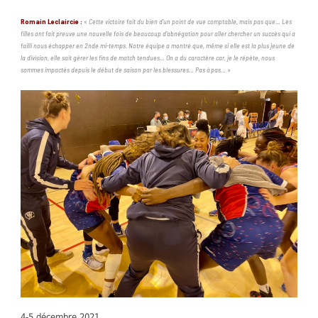
Romain Leclaircie :
«
Cette victoire fait du bien d’un point de vue comptable, mais pas que… Les
filles ont fait preuve une nouvelle fois de beaucoup d’abnégation pour aller chercher un succès qui a
failli nous échapper en 2nde mi-temps. Notre équipe a montré que, même si elle est la plus jeune de
la division, elle sait gérer les fins de match tendues… On a du caractère car, je le répète, nous
sommes impactés depuis le début de saison par les blessures… Pas à pas…
»
4-5 décembre 2021