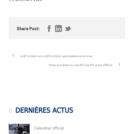
Share Post:
La NF1 à Colomiers, la NF3 à Cholet, sept déplacements ce we
Victoires à l’extérieur des NF3, des RF2 et des U18Elite
DERNIÈRES ACTUS
Calendrier officiel