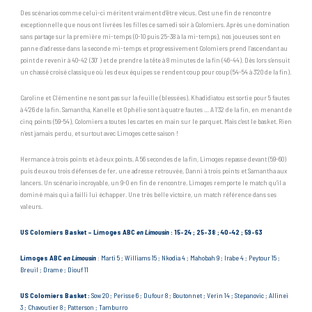
Des scénarios comme celui-ci méritent vraiment d’être vécus. C’est une fin de rencontre
exceptionnelle que nous ont livrées les filles ce samedi soir à Colomiers. Après une domination
sans partage sur la première mi-temps (0-10 puis 25-38 à la mi-temps), nos joueuses sont en
panne d’adresse dans la seconde mi-temps et progressivement Colomiers prend l’ascendant au
point de revenir à 40-42 (30′) et de prendre la tête à 8 minutes de la fin (46-44). Dès lors s’ensuit
un chassé croisé classique où les deux équipes se rendent coup pour coup (54-54 à 3’20 de la fin).
Caroline et Clémentine ne sont pas sur la feuille (blessées). Khadidiatou est sortie pour 5 fautes
à 4’26 de la fin. Samantha, Kanelle et Ophélie sont à quatre fautes … A 1’32 de la fin, en menant de
cinq points (59-54), Colomiers a toutes les cartes en main sur le parquet. Mais c’est le basket. Rien
n’est jamais perdu, et surtout avec Limoges cette saison !
Hermance à trois points et à deux points. A 56 secondes de la fin, Limoges repasse devant (59-60)
puis deux ou trois défenses de fer, une adresse retrouvée, Danni à trois points et Samantha aux
lancers. Un scénario incroyable, un 9-0 en fin de rencontre. Limoges remporte le match qu’il a
dominé mais qui a failli lui échapper. Une très belle victoire, un match référence dans ses
valeurs.
US Colomiers Basket – Limoges ABC
en Limousin
: 15-24 ; 25-38 ; 40-42 ; 59-63
Limoges ABC
en Limousin
:
Marti 5 ; Williams 15 ; Nkodia 4 ; Mahobah 9 ; Irabe 4 ; Peytour 15 ;
Breuil ; Drame ; Diouf 11
US Colomiers Basket :
Sow 20 ; Perisse 6 ; Dufour 8 ; Boutonnet ; Verin 14 ; Stepanovic ; Allinei
3 ; Chavoutier 8 ; Patterson ; Tamburro