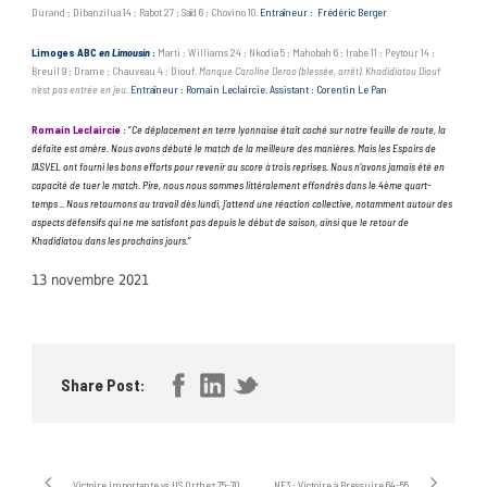
Durand ; Dibanzilua 14 ; Rabot 27 ; Saïd 6 ; Chovino 10.
Entraîneur : Frédéric Berger
Limoges ABC
en Limousin
:
Marti ; Williams 24 ; Nkodia 5 ; Mahobah 6 ; Irabe 11 ; Peytour 14 ;
Breuil 9 ; Drame ; Chauveau 4 ; Diouf.
Manque Caroline Deroo (blessée, arrêt). Khadidiatou Diouf
n’est pas entrée en jeu.
Entraîneur : Romain Leclaircie. Assistant : Corentin Le Pan
Romain Leclaircie :
“
Ce déplacement en terre lyonnaise était coché sur notre feuille de route, la
défaite est amère. Nous avons débuté le match de la meilleure des manières. Mais les Espoirs de
l’ASVEL ont fourni les bons efforts pour revenir au score à trois reprises. Nous n’avons jamais été en
capacité de tuer le match. Pire, nous nous sommes littéralement effondrés dans le 4ème quart-
temps .. Nous retournons au travail dès lundi, j’attend une réaction collective, notamment autour des
aspects défensifs qui ne me satisfont pas depuis le début de saison, ainsi que le retour de
Khadidiatou dans les prochains jours.
“
13 novembre 2021
Share Post:
Victoire importante vs US Orthez 75-70
NF3 : Victoire à Bressuire 64-55