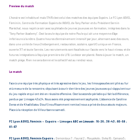
Preview du match
L’horaire est inhabituel mais 17h15 c’est celui des matches des équipes Espoirs. Le FC Lyon ASVEL
Féminin, Centre de Formation Espoirs de l’ASVEL de Tony Parker et du Président Sernin
Maréchal, nous reçoit ce soir avec sa pléiade de jeunes joueuses en formation, intégrées dans la
“Tony Parker Academy”. C’est la seule équipe de notre Poule qui ait une moyenne d’âge
inférieure à la nôtre. Quatre heures d’entrainement intensif par jour, alternant avec des cours,
dans une unité de lieux (hébergement, restauration, scolaire, sportif) unique en France,
ouverte 7/7 et toute l’année. Les recrutements sont focalisés sur l’accès vers le haut niveau et de
futures intégrations à l’équipe première de LFB. Le décor est planté. Reste à jouer le match, un
match piège. Rien ne sera donné et le collectif est au rendez-vous.
Le match
Face à une équipe très physique et très agressive dans le jeu, les limougeaudes ont plié au fur
et à mesure de la rencontre, s’épuisant à courir derrière des jeunes joueuses qui s’appuient sur
du jeu rapide et qui ont été en réussite offensive. C’est la seconde période qui fait la différence,
perdue par Limoges 43 à 24. Nous avons été progressivement asphyxiés. L’absence de Caroline
Deroo et de Khadidiatou Diouf (insuffisamment remise) nous a privé de deux atouts majeurs.
Place à la réception de Villeurbanne samedi.
FC Lyon ASVEL Féminin – Espoirs – Limoges ABC
en Limousin
: 16-26 ; 38-43 ; 60-58 ;
81-67
FC Lyon ASVEL Féminin Espoirs :
Demontoux 7 ; Faurat 2 ; Mouyokolo ; Sivka 10 ; Camara 5 ;