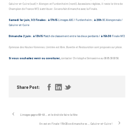
Caluire-et-Cuire (sud) + Alençon et Furdenheim (nord). Accessions réglées, il reste le titre de
Champion de France NF2 à attribuer. Ce sera fait dimanche avec la Finale.
Samedi 1er juin, 1/2 Finales : à
17h15
Limoges ABC / Furdenheim ;
à 20h
BC Alençonnais /
Caluire-et-Cuire
Dimanche 2 juin :
à 13h15
Match de classement entre les deux perdants /
à 15h30
Finale NF2
Gymnase des Hautes-Varennes. L’entrée est libre. Buvette et Restauration sont proposés sur place.
Si vous souhaitez venir ou covoiturer,
contacter Christophe Sémavoine au 06 85 38 00 58.
Share Post:
Limoges gagne 69-49 … et le droit de faire la fête
On est en Finale ! 15h30 ce dimanche vs … Caluire-et-Cuire !