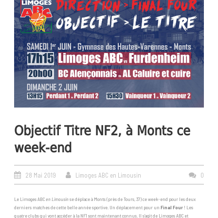
Objectif Titre NF2, à Monts ce
week-end
28 Mai 2019
Limoges ABC en Limousin
0
Le Limoges ABC
en Limousin
se déplace à Monts (près de Tours, 37) ce week-end pour les deux
derniers matches de cette belle année sportive. Un déplacement pour un
Final Four
! Les
quatre clubs qui vont accéder à la NF1 sont maintenant connus. Il s’agit de Limoges ABC et