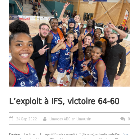
L’exploit à IFS, victoire 64-60
24 Sep 2022
Limoges ABC en Limousin
0
Preview …
Les filles du Limoges ABC sont ce samedi à IFS (Calvados), en banlieue de Caen.
Pour