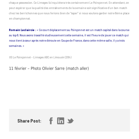
chaque possession. Ce Limoges là inquiétera très certainement Le Poinçonnet. En attendant, on
peut espérer que la qualité des entraînements de la semaine soit significative d’un bon match
chez les berrichonnes que nous ferions bien de “taper” si nous voulons garder notre 6ème place
en championnat.
Romain Leclaircie :
« Ce court déplacement au Poinçonnet est un match capital dans la course
au top 6. Nous avons travaillé studieusement cette semaine, il est l’heure de jouer ce match qui
nous tient à cœur après notre déroute en Coupe de France, dans cette même salle, il y a trois
semaines. »
US Le Poinçonnet – Limoges ABC
en Limousin
(20h)
11 février – Photo Olivier Sarre (match aller)
Share Post: