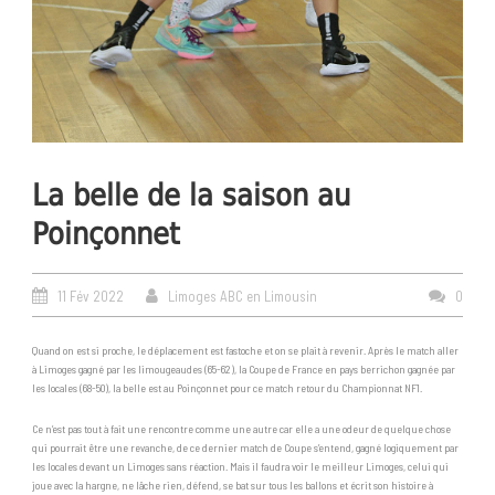
La belle de la saison au
Poinçonnet
11 Fév 2022
Limoges ABC en Limousin
0
Quand on est si proche, le déplacement est fastoche et on se plait à revenir. Après le match aller
à Limoges gagné par les limougeaudes (65-62), la Coupe de France en pays berrichon gagnée par
les locales (68-50), la belle est au Poinçonnet pour ce match retour du Championnat NF1.
Ce n’est pas tout à fait une rencontre comme une autre car elle a une odeur de quelque chose
qui pourrait être une revanche, de ce dernier match de Coupe s’entend, gagné logiquement par
les locales devant un Limoges sans réaction. Mais il faudra voir le meilleur Limoges, celui qui
joue avec la hargne, ne lâche rien, défend, se bat sur tous les ballons et écrit son histoire à