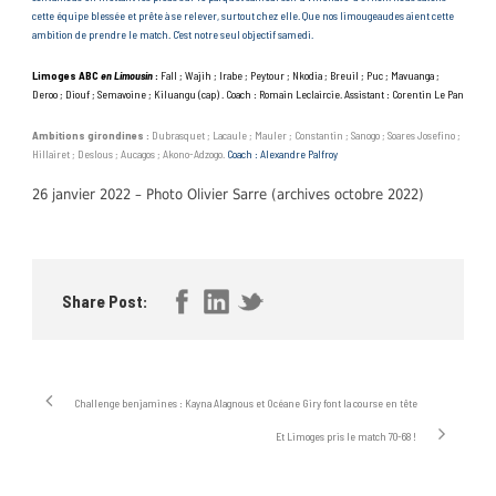
cette équipe blessée et prête à se relever, surtout chez elle. Que nos limougeaudes aient cette
ambition de prendre le match. C’est notre seul objectif samedi.
Limoges ABC
en Limousin
:
Fall ; Wajih ; Irabe ; Peytour ; Nkodia ; Breuil ; Puc ; Mavuanga ;
Deroo ; Diouf ; Semavoine ; Kiluangu (cap) . Coach : Romain Leclaircie. Assistant : Corentin Le Pan
Ambitions girondines :
Dubrasquet ; Lacaule ; Mauler ; Constantin ; Sanogo ; Soares Josefino ;
Hillairet ; Deslous ; Aucagos ; Akono-Adzogo.
Coach : Alexandre Palfroy
26 janvier 2022 – Photo Olivier Sarre (archives octobre 2022)
Share Post:
Challenge benjamines : Kayna Alagnous et Océane Giry font la course en tête
Et Limoges pris le match 70-68 !