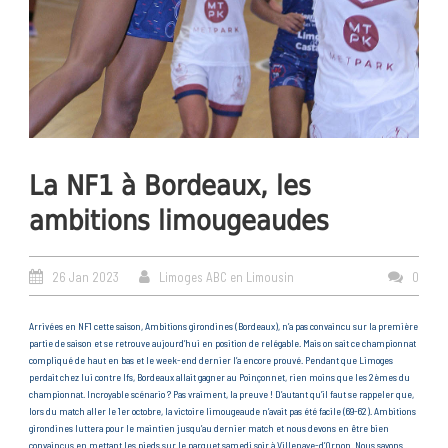
La NF1 à Bordeaux, les
ambitions limougeaudes
26 Jan 2023
Limoges ABC en Limousin
0
Arrivées en NF1 cette saison, Ambitions girondines (Bordeaux), n’a pas convaincu sur la première
partie de saison et se retrouve aujourd’hui en position de relégable. Mais on sait ce championnat
compliqué de haut en bas et le week-end dernier l’a encore prouvé. Pendant que Limoges
perdait chez lui contre Ifs, Bordeaux allait gagner au Poinçonnet, rien moins que les 2èmes du
championnat. Incroyable scénario ? Pas vraiment, la preuve ! D’autant qu’il faut se rappeler que,
lors du match aller le 1er octobre, la victoire limougeaude n’avait pas été facile (69-62). Ambitions
girondines luttera pour le maintien jusqu’au dernier match et nous devons en être bien
convaincus en mettant les pieds sur le parquet samedi soir à Villenave-d’Ornon. Nous savons