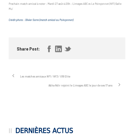
Prochain match amical à noter : Mardi 27 août à 20h : Limoges ABC vs Le Poinçonnet (NF1) Salle
Mu’
Crédit photo : Olivier Sarre (match amical au Poinçonnet)
Share Post:
Les matches amicaux NF1 / NF3 / U18 Elite
Aïcha Ndir rejoint le Limoges ABC le jour de ses 17 ans
DERNIÈRES ACTUS