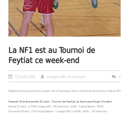
La NF1 est au Tournoi de
Feytiat ce week-end
22 Août 2019
Limoges ABC en Limousin
0
Déplacement de proximité ce week-end à Feytiat pour deux rencontres contre deux clubs de NF1
Samedi 24 et dimanche 25 août : Tournoi de Feytiat, au Gymnase Roger Coudert
Samedi 24 août : à 17h30 Limoges ABC – US Colomiers / à 20h : Feytiat Basket – ASVEL
Dimanche 25 août : à 17h Feytiat Basket – Limoges ABC / à 14h30 : ASVEL – US Colomiers