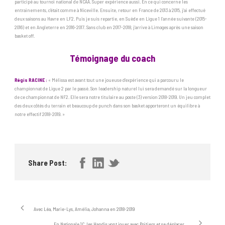
participé au tournoi national de NCAA. Super expérience aussi. En ce qui concerne les
entrainements, c’était comme à Niceville. Ensuite, retour en France de 2013 à 2015, j’ai effectué
deux saisons au Havre en LF2. Puis je suis repartie, en Suède en Ligue 1 l’année suivante (2015-
2016) et en Angleterre en 2016-2017. Sans club en 2017-2018, j’arrive à Limoges après une saison
basket off.
Témoignage du coach
Régis RACINE :
« Mélissa est avant tout une joueuse d’expérience qui a parcouru le
championnat de Ligue 2 par le passé. Son leadership naturel lui sera demandé sur la longueur
de ce championnat de NF2. Elle sera notre titulaire au poste (3) version 2018-2019. Un jeu complet
des deux côtés du terrain et beaucoup de punch dans son basket apporteront un équilibre à
notre effectif 2018-2019. »
Share Post:
Avec Léa, Marie-Lys, Amélia, Johanna en 2018-2019
En Nationale 1C, les Handis vont jouer avec Poitiers et se déplacer …