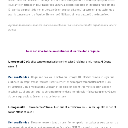
étudiante en formation pour passer son BPJEPS. Le coach et le club ont répondu rapidement.
Elle arrive en qualité de non mutée, après une saison off, ce qui apporte un plus technique
pour la construction de l’équipe. Bienvenue à Mélissa qui nous a accordé une interview.
A propos des recrues, nous continuons les contacts et nous annoncerons les signatures au fur et à
mesure.
Le coach m’a donné sa confiance et un rôle dans l’équipe…
Limoges ABC :
Quelles sont vos motivations principales à rejoindre le Limoges ABC cette
saison ?
Mélissa Mendes :
Ce qui m’a beaucoup motivé au Limoges ABC était de pouvoir intégrer un
club avec un projet très intéressant, sportivement et extra sportivement (formation). Les
structures du club me plaisent. Le coach et les dirigeants sont très motivés pour la saison
prochaine. J’ai une amie qui va sûrement signer dans le club, cela m’a beaucoup motivé aussi.
Je pense que cela va être une très belle aventure.
Limoges ABC :
Et vos attentes ? Basket bien sûr et formation aussi ? En bref, quelle année et
saison attendez-vous ?
Mélissa Mendes :
Mes attentes sont dans un premier temps de lier basket et extra basket ! Je
vais m’entrainer et jouer tout en passant ma formation BPJEPS. Je serai un peu dans une