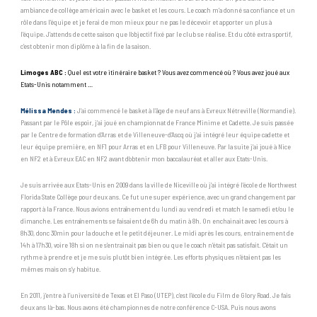
ambiance de collège américain avec le basket et les cours. Le coach m’a donné sa confiance et un
rôle dans l’équipe et je ferai de mon mieux pour ne pas le décevoir et apporter un plus à
l’équipe. J’attends de cette saison que l’objectif fixé par le club se réalise. Et du côté extra sportif,
c’est obtenir mon diplôme à la fin de la saison.
Limoges ABC :
Quel est votre itinéraire basket ? Vous avez commencé où ? Vous avez joué aux
Etats-Unis notamment …
Mélissa Mendes :
J’ai commencé le basket à l’âge de neuf ans à Evreux Nétreville (Normandie).
Passant par le Pôle espoir, j’ai joué en championnat de France Minime et Cadette. Je suis passée
par le Centre de formation d’Arras et de Villeneuve-d’Ascq où j’ai intégré leur équipe cadette et
leur équipe première, en NF1 pour Arras et en LFB pour Villeneuve. Par la suite j’ai joué à Nice
en NF2 et à Evreux EAC en NF2 avant d’obtenir mon baccalauréat et aller aux Etats-Unis.
Je suis arrivée aux Etats-Unis en 2009 dans la ville de Niceville où j’ai intégré l’école de Northwest
Florida State Collège pour deux ans. Ce fut une super expérience, avec un grand changement par
rapport à la France. Nous avions entraînement du lundi au vendredi et match le samedi et/ou le
dimanche. Les entraînements se faisaient de 6h du matin à 8h. On enchainait avec les cours à
8h30, donc 30min pour la douche et le petit déjeuner. Le midi après les cours, entrainement de
14h à 17h30, voire 18h si on ne s’entrainait pas bien ou que le coach n’était pas satisfait. C’était un
rythme à prendre et je me suis plutôt bien intégrée. Les efforts physiques n’étaient pas les
mêmes mais on s’y habitue.
En 2011, j’entre à l’université de Texas et El Paso (UTEP), c’est l’école du Film de Glory Road. Je fais
deux ans là-bas. Nous avons été championnes de notre conférence C-USA. Puis nous avons