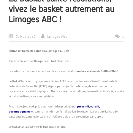
vivez le basket autrement au
Limoges ABC !
30 Nov 2023
Limoges ABC
0
🔵
Basket Santé Résolutions Limoges ABC
🔴
Toujours en forme cette équipe du basket santé 💪
Faire du sport dans une superbe ambiance, c’est les
dimanches matins
de
9h00
à
10h30
.
Le Basket Santé est un programme fédéral FFBB, conçu par le service Vivre Ensemble de la
Fédération de Basket Ball (FFBB) et qui a pour objectifs de débuter, de maintenir ou de
reprendre une activité physique collective, attractive et ludique, de manière sécurisée, adaptée
et individualisée, et sans compétition.
Avec trois objectifs adaptés à la diversité des pratiquants :
préventif, curatif,
accompagnement
, pour le maintien ou l’amélioration des capacités, dans une logique de
santé physique, mentale, sociale, d’hygiène de vie et de prévention par le sport.
Le Basket Santé, c’est vivre le basket autrement !