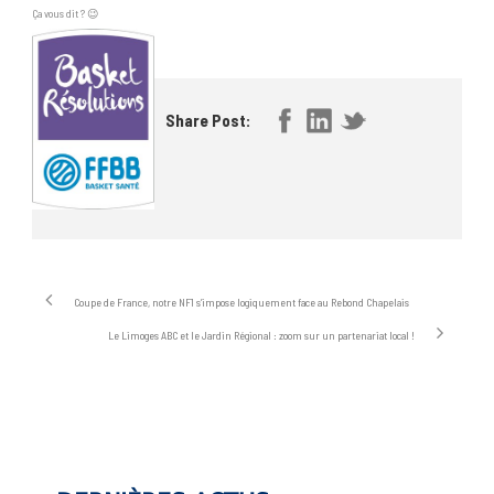
Ça vous dit ? 😉
Share Post:
Coupe de France, notre NF1 s’impose logiquement face au Rebond Chapelais
Le Limoges ABC et le Jardin Régional : zoom sur un partenariat local !