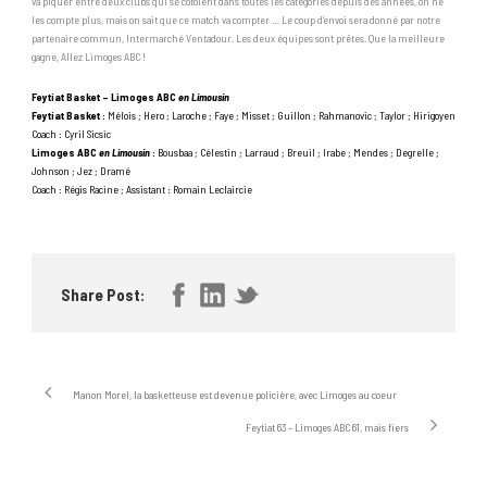
va piquer entre deux clubs qui se côtoient dans toutes les catégories depuis des années, on ne
les compte plus, mais on sait que ce match va compter … Le coup d’envoi sera donné par notre
partenaire commun, Intermarché Ventadour. Les deux équipes sont prêtes. Que la meilleure
gagne, Allez Limoges ABC !
Feytiat Basket – Limoges ABC
en Limousin
Feytiat Basket :
Mélois ; Hero ; Laroche ; Faye ; Misset ; Guillon ; Rahmanovic ; Taylor ; Hirigoyen
Coach : Cyril Sicsic
Limoges ABC
en Limousin
:
Bousbaa ; Célestin ; Larraud ; Breuil ; Irabe ; Mendes ; Degrelle ;
Johnson ; Jez ; Dramé
Coach : Régis Racine ; Assistant : Romain Leclaircie
Share Post:
Manon Morel, la basketteuse est devenue policière, avec Limoges au coeur
Feytiat 63 – Limoges ABC 61, mais fiers