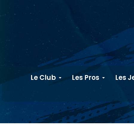
Le Club
Les Pros
Les J