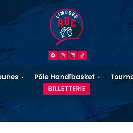
eunes
Pôle Handibasket
Tourno
BILLETTERIE