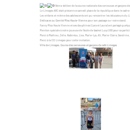
9ème édition de la course nationale des serveuses et garçons de
Le Limoges ABC était présent ce samedi place de la république dans le cadre d
Les enfants et même des adolescents ont pu rencontrer les éducateurs du L
Dédicaces au
Comité Miss Haute-Vienne
pour son passage sur notre stand.
Fanny Miss Haute Vienne et ses dauphines (Lara et Laura) ont partagé quel
Mention spéciale à notre joueuse de l’école de basket Lucy (U9) pour sa partici
Merci à Mathieu, Zélie, Nabintou, Lise, Marie-Lys, Ali, Marie-Claire, Sandrin
Merci à la CCI Limoges pour cette invitation.
Ville de Limoges
,
Course des serveuses et garçons de café Limoges