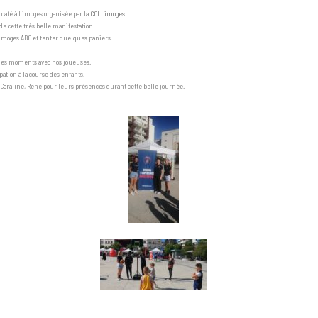
 café à Limoges organisée par la
CCI Limoges
e cette très belle manifestation.
imoges ABC et tenter quelques paniers.
ques moments avec nos joueuses.
pation à la course des enfants.
e, Coraline, René pour leurs présences durant cette belle journée.