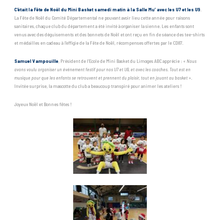
C’était la Fête de Noël du Mini Basket samedi matin à la Salle Mu’ avec les U7 et les U9
.
La Fête de Noël du Comité Départemental ne pouvant avoir lieu cette année pour raisons
sanitaires, chaque club du département a été invité à organiser la sienne. Les enfants sont
venus avec des déguisements et des bonnets de Noël et ont reçu en fin de séance des tee-shirts
et médailles en cadeau à l’effigie de la Fête de Noël, récompenses offertes par le CD87.
Samuel Vampouille
, Président de l’Ecole de Mini Basket du Limoges ABC apprécie : «
Nous
avons voulu organiser un événement festif pour nos U7 et U9, et avec les coaches. Tout est en
musique pour que les enfants se retrouvent et prennent du plaisir, tout en jouant au basket
».
Invitée surprise, la mascotte du club a beaucoup transpiré pour animer les ateliers !
Joyeux Noël et Bonnes fêtes !