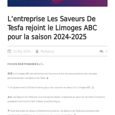
L’entreprise Les Saveurs De
Tesfa rejoint le Limoges ABC
pour la saison 2024-2025
20 Mar 2025
Marketing
0
𝗙𝗢𝗖𝗨𝗦 𝗣𝗔𝗥𝗧𝗘𝗡𝗔𝗜𝗥𝗘𝗦🤝🔍
🔵🔴 Le Limoges ABC est extrêmement heureux et fier de vous annoncer son nouveau
partenariat avec Les Saveurs de Tesfa. 🔥
⭐️ Un grand merci à Gilles et Fanny pour leur soutien en faveur du Limoges ABC. 🤝
🌶️🍛 Les Saveurs de Tesfa est une entreprise locale, implantée au cœur du territoire limousin,
proposant une cuisine fait-maison et authentique.
🌟 Avec des produits locaux et d’excellente qualité, Les Saveurs de Tesfa vous concocte des
recettes afro-antillaises et européennes pour ravir vos papilles. 😋