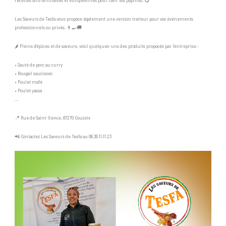
Les Saveurs de Tesfa vous propose également une version traiteur pour vos événements
professionnels ou privés. 👨‍🍳🚚
🌶️ Pleins d’épices et de saveurs, voici quelques-uns des produits proposés par l’entreprise :
• Sauté de porc au curry
• Rougail saucisses
• Poulet mafé
• Poulet yassa
…
📍 Rue de Saint-Gence, 87270 Couzeix
📲 Contactez Les Saveurs de Tesfa au 06.36.11.11.23