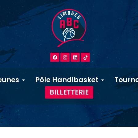
eunes
Pôle Handibasket
Tourno
BILLETTERIE