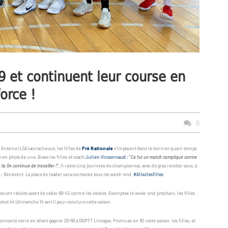
9 et continuent leur course en
orce !
0
Antoine (LSA) accrocheuse, les filles de
Pré Nationale
s’imposent dans le dernier quart-temps
re en photo de une. Bravo les filles et coach
Julien Vinsonnaud :
“
Ce fut un match compliqué contre
à. On continue de travailler !
“
.
Il reste cinq journées de championnat, avec de gros rendez-vous, à
 Bénévent. La place de leader sera contestée tous les week-end.
#Allezlesfilles
es ont résisté avant de céder 68-42 contre les locales. Exemptes le week-end prochain, les filles
sket 44 (dimanche 14 avril) pour conclure cette saison.
nante série en allant gagner 26-60 à l’ASPTT Limoges. Promues en R2 cette saison, les filles, et