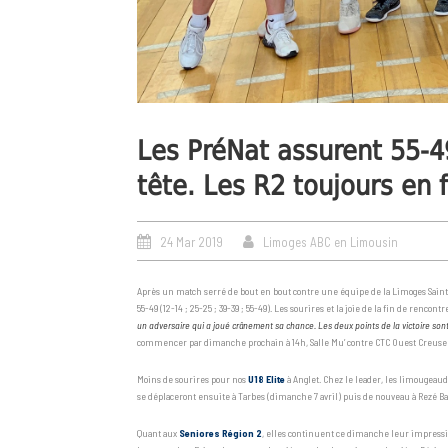
Les PréNat assurent 55-4
tête. Les R2 toujours en f
24 Mar 2019
Limoges ABC en Limousin
Après un match serré de bout en bout contre une équipe de la Limoges Saint 
55-49 (12-14 ; 25-25 ; 39-39 ; 55-49). Les sourires et la joie de la fin de rencont
un adversaire qui a joué crânement sa chance. Les deux points de la victoire sont l
commencer par dimanche prochain à 14h, Salle Mu’ contre CTC Ouest Creuse –
Moins de sourires pour nos
U18 Elite
à Anglet. Chez le leader, les limougeaud
se déplaceront ensuite à Tarbes (dimanche 7 avril) puis de nouveau à Rezé Ba
Quant aux
Seniores Région 2
, elles continuent ce dimanche leur impression