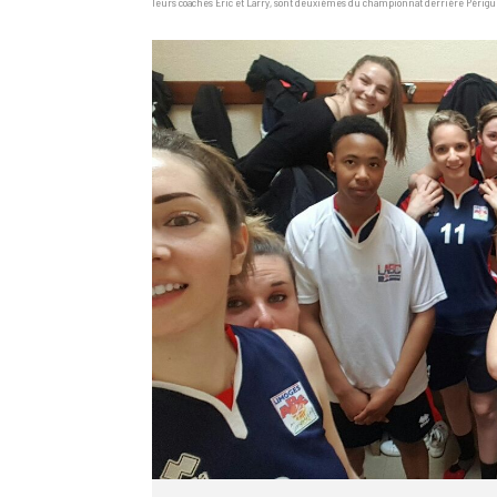
leurs coaches Eric et Larry, sont deuxièmes du championnat derrière Périgue