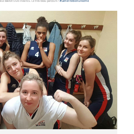
ux Basket Club invaincu. Le très beau parcours !
#Cameritebienunselfie