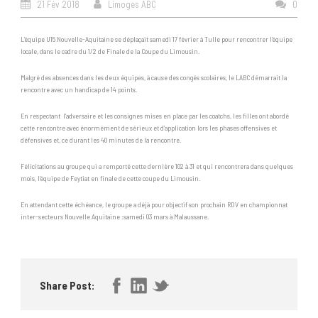
21 Fév 2018
Limoges ABC
0
L’équipe U15 Nouvelle-Aquitaine se déplaçait samedi 17 février à Tulle pour rencontrer l’équipe
locale, dans le cadre du 1/2 de Finale de la Coupe du Limousin.
Malgré des absences dans les deux équipes, à cause des congés scolaires, le LABC démarrait la
rencontre avec un handicap de 14 points.
En respectant l’adversaire et les consignes mises en place par les coatchs, les filles ont abordé
cette rencontre avec énormément de sérieux et d’application lors les phases offensives et
défensives et, ce durant les 40 minutes de la rencontre.
Félicitations au groupe qui a remporté cette dernière 102 à 31 et qui rencontrera dans quelques
mois, l’équipe de Feytiat en finale de cette coupe du Limousin.
En attendant cette échéance, le groupe a déjà pour objectif son prochain RDV en championnat
inter-secteurs Nouvelle Aquitaine :samedi 03 mars à Malaussane.
Share Post: