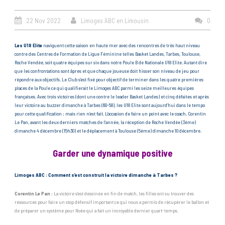
22 Nov 2022
Limoges ABC en Limousin
0
Les U18 Elite
naviguent cette saison en haute mer avec des rencontres de très haut niveau
contre des Centres de Formation de Ligue Féminine telles Basket Landes, Tarbes, Toulouse,
Roche Vendée, soit quatre équipes sur six dans notre Poule B de Nationale U18 Elite. Autant dire
que les confrontations sont âpres et que chaque joueuse doit hisser son niveau de jeu pour
répondre aux objectifs. Le Club s’est fixé pour objectif de terminer dans les quatre premières
places de la Poule ce qui qualifierait le Limoges ABC parmi les seize meilleures équipes
françaises. Avec trois victoires (dont une contre le leader Basket Landes) et cinq défaites et après
leur victoire au buzzer dimanche à Tarbes (60-58), les U18 Elite sont aujourd’hui dans le tempo
pour cette qualification ; mais rien n’est fait. L’occasion de faire un point avec le coach, Corentin
Le Pan, avant les deux derniers matches de l’année, la réception de Roche Vendée (3ème)
dimanche 4 décembre (15h30) et le déplacement à Toulouse (5ème) dimanche 10 décembre.
Garder une dynamique positive
Limoges ABC : Comment s’est construit la victoire dimanche à Tarbes ?
Corentin Le Pan :
La victoire s’est dessinée en fin de match, les filles ont su trouver des
ressources pour faire un stop défensif important ce qui nous a permis de récupérer le ballon et
de préparer un système pour Noée qui a fait un incroyable dernier quart-temps.