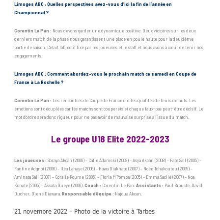
Limoges ABC : Quelles perspectives avez-vous d’ici la fin de l’année en
Championnat ?
Corentin Le Pan :
Nous devons garder une dynamique positive. Deux victoires sur les deux
derniers match de la phase nous garantissent une place en poule haute pour la deuxième
partie de saison. C’était l’objectif fixé par les joueuses et le staff et nous avons à cœur de tenir nos
engagements.
Limoges ABC : Comment abordez-vous le prochain match ce samedi en Coupe de
France à La Rochelle ?
Corentin Le Pan :
Les rencontres de Coupe de France ont les qualités de leurs défauts. Les
émotions sont décuplées car les matchs sont couperets et chaque faux-pas peut-être décisif. Le
mot d’ordre sera donc rigueur pour ne pas avoir de mauvaise surprise à l’issue du match.
Le groupe U18 Elite 2022-2023
Les joueuses :
Soraya Akcan (2006) – Calie Adamski (2008) – Asya Akcan (2008) – Fate Sall (2005) –
Fantine Adgnot (2006) – Iléa Lahaye (2006) – Hawa Diakhate (2007) – Noée Tchakouteu (2005) –
Aminata Sall (2007) – Coralie Roume (2006) – Floria M’Pompa (2005) – Emma Sacilé (2007) – Noa
Konate (2005) – Aïssata Gueye (2006).
Coach :
Corentin Le Pan.
Assistants :
Paul Brouste, David
Ducher, Djene Diawara.
Responsable d’équipe :
Najoua Akcan.
21 novembre 2022 – Photo de la victoire à Tarbes