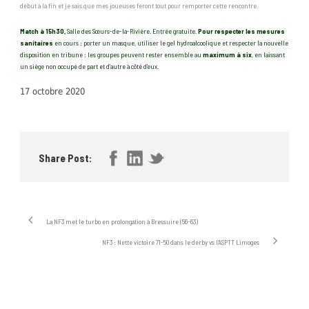
début à la fin et je sais que mes joueuses feront tout pour remporter cette rencontre.
Match à 15h30,
Salle des Sœurs-de-la-Rivière. Entrée gratuite.
Pour respecter les mesures
sanitaires
en cours : porter un masque, utiliser le gel hydroalcoolique et respecter la nouvelle
disposition en tribune : les groupes peuvent rester ensemble au
maximum à six
, en laissant
un siège non occupé de part et d’autre à côté d’eux.
17 octobre 2020
Share Post:
La NF3 met le turbo en prolongation à Bressuire (56-63)
NF3 : Nette victoire 71-50 dans le derby vs l’ASPTT Limoges