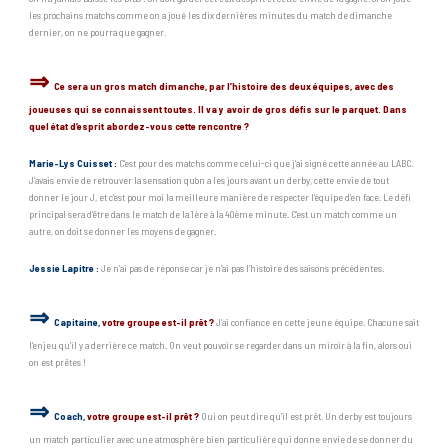
les prochains matchs comme on a joué les dix dernières minutes du match de dimanche
dernier, on ne pourra que gagner.
⇒
Ce sera un gros match dimanche, par l’histoire des deux équipes, avec des
joueuses qui se connaissent toutes. Il va y avoir de gros défis sur le parquet. Dans
quel état d’esprit abordez-vous cette rencontre ?
Marie-Lys Cuisset :
C’est pour des matchs comme celui-ci que j’ai signé cette année au LABC.
J’avais envie de retrouver la sensation qu’on a les jours avant un derby, cette envie de tout
donner le jour J, et c’est pour moi la meilleure manière de respecter l’équipe d’en face. Le défi
principal sera d’être dans le match de la 1ère à la 40ème minute. C’est un match comme un
autre, on doit se donner les moyens de gagner.
Jessie Lapitre :
Je n’ai pas de réponse car je n’ai pas l’histoire des saisons précédentes.
⇒
Capitaine,
votre
groupe est-il prêt ?
J’ai confiance en cette jeune équipe. Chacune sait
l’enjeu qu’il y a derrière ce match. On veut pouvoir se regarder dans un miroir à la fin, alors oui
on est prêtes !
⇒
Coach
,
votre groupe est-il prêt ?
Oui on peut dire qu’il est prêt. Un derby est toujours
un match particulier avec une atmosphère bien particulière qui donne envie de se donner du