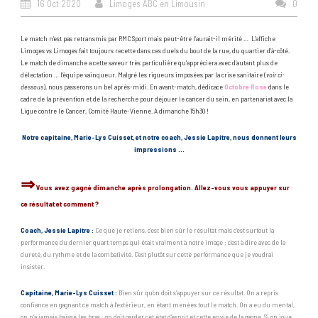
16 Oct 2020
Limoges ABC en Limousin
0
Le match n’est pas retransmis par RMC Sport mais peut-être l’aurait-il mérité … L’affiche
Limoges vs Limoges fait toujours recette dans ces duels du bout de la rue, du quartier d’à-côté.
Le match de dimanche a cette saveur très particulière qu’appréciera avec d’autant plus de
délectation … l’équipe vainqueur. Malgré les rigueurs imposées par la crise sanitaire (
voir ci-
dessous
), nous passerons un bel après-midi. En avant-match, dédicace
Octobre Rose
dans le
cadre de la prévention et de la recherche pour déjouer le cancer du sein, en partenariat avec la
Ligue contre le Cancer, Comité Haute-Vienne. A dimanche 15h30 !
Notre capitaine, Marie-Lys Cuisset, et notre coach, Jessie Lapitre, nous donnent leurs
impressions …
⇒
Vous avez gagné dimanche après prolongation. Allez-vous vous appuyer sur
ce résultat et comment ?
Coach, Jessie Lapitre :
Ce que je retiens, c’est bien sûr le résultat mais c’est surtout la
performance du dernier quart temps qui était vraiment à notre image ; c’est à dire avec de la
dureté, du rythme et de la combativité. C’est plutôt sur cette performance que je voudrai
insister.
Capitaine, Marie-Lys Cuisset :
Bien sûr qu’on doit s’appuyer sur ce résultat. On a repris
confiance en gagnant ce match à l’extérieur, en étant menées tout le match. On a eu du mental,
on n’a jamais baissé les bras : on doit garder cet état d’esprit et cette envie de la gagne. Si on joue