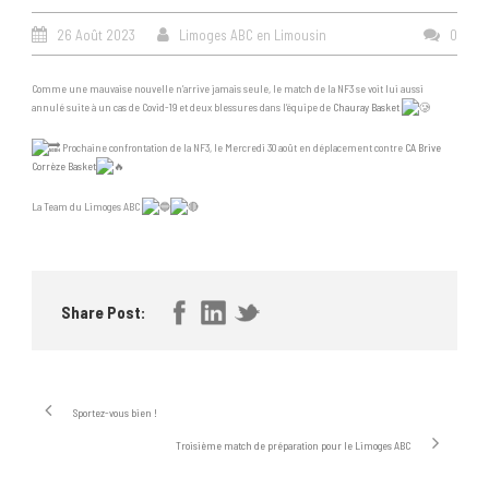
26 Août 2023
Limoges ABC en Limousin
0
Comme une mauvaise nouvelle n’arrive jamais seule, le match de la NF3 se voit lui aussi
annulé suite à un cas de Covid-19 et deux blessures dans l’équipe de
Chauray Basket
Prochaine confrontation de la NF3, le Mercredi 30 août en déplacement contre
CA Brive
Corrèze Basket
La Team du Limoges ABC
Share Post:
Sportez-vous bien !
Troisième match de préparation pour le Limoges ABC