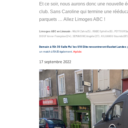
Et ce soir, nous aurons donc une nouvelle 
club. Sans Caroline qui termine une rééduca
parquets … Allez Limoges ABC !
Limoges ABC
en Limousin
:
WAJIH Zahra (5) ; IRABE Ophélie (6) ; PEYTOUR Sa
DIOUF Anne-Françoise (24) ; SEMAVOINE Angèle (27) ; KILUANGU Goundo (97)
Demain à 15h 30 Salle Mu’ les U18 Elite rencontreront Basket Landes
p
un match à 15h30 également.
#golabc
17 septembre 2022