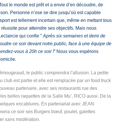
out le monde est prêt et a envie d’en découdre, de
aison. Personne n’ose se dire jusqu’où est capable
e sport est tellement incertain que, même en mettant tous
 réussite pour atteindre ses objectifs. Mais nous
claircie qui confie ”
Après six semaines et demi de
oudre ce soir devant notre public, face à une équipe de
endez-vous à 20h ce soir !
” Nous vous espérons
omicile.
limougeaud, le public comprendra l’allusion. La petite
 club est partie et elle est remplacée par un food truck
ouveau partenaire, avec ses restaurants rue des
es belles raquettes de la Salle Mu’, RICO aussi. De la
 quelques encablures. En partenariat avec JEAN
ra ce soir ses Burgers bœuf, poulet, galettes
er sans modération.