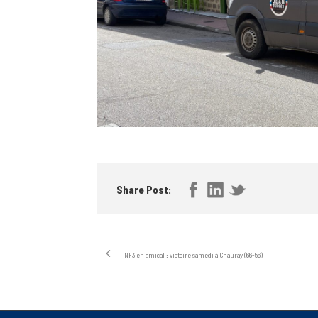
Share Post:
NF3 en amical : victoire samedi à Chauray (66-56)