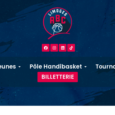
eunes
Pôle Handibasket
Tourno
BILLETTERIE