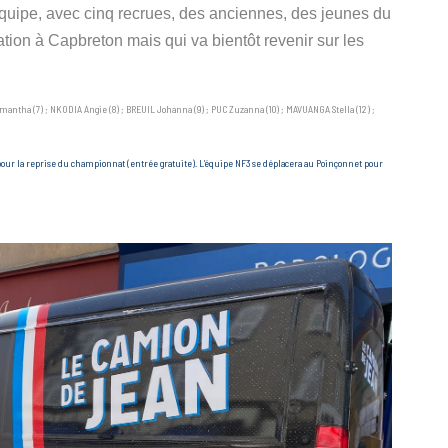
équipe, avec cinq recrues, des anciennes, des jeunes du
tion à Capbreton mais qui va bientôt revenir sur les
mantha (7) ; NKODIA Angie (8) ; BREUIL Johanna (9) ; PUC Zuzanna (10) ; MAVUANGA Stella (12) ;
our la reprise du championnat (entrée gratuite).
L’équipe NF3 se déplacera au Poinçonnet pour