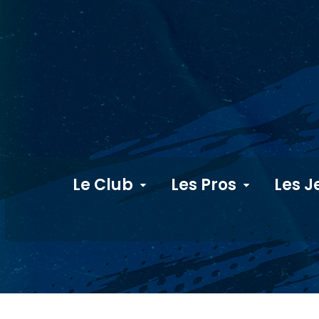
Le Club
Les Pros
Les J