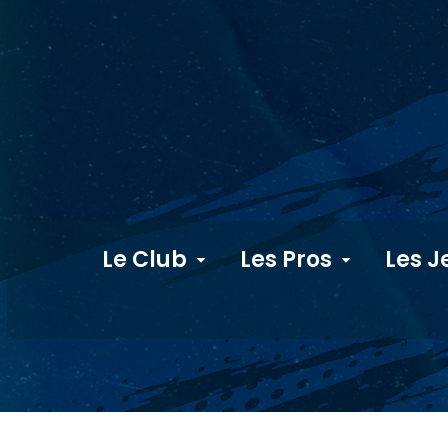
Le Club
Les Pros
Les J