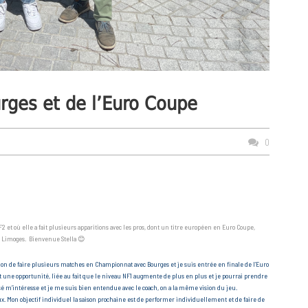
urges et de l’Euro Coupe
0
 et où elle a fait plusieurs apparitions avec les pros, dont un titre européen en Euro Coupe,
 à Limoges. Bienvenue Stella 😊
sion de faire plusieurs matches en Championnat avec Bourges et je suis entrée en finale de l’Euro
 une opportunité, liée au fait que le niveau NF1 augmente de plus en plus et je pourrai prendre
osé m’intéresse et je me suis bien entendue avec le coach, on a la même vision du jeu.
ux. Mon objectif individuel la saison prochaine est de performer individuellement et de faire de