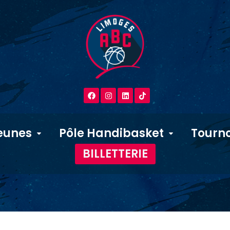
eunes
Pôle Handibasket
Tourno
BILLETTERIE