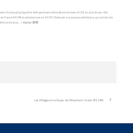
ropéen (Eurocup) puisqu’elle était partenaire d’entraînement avec la LFB, en plus de son rôle
 France 5×5 U18 et sélectionnée en 3×3 U17, Stella est une joueuse athlétique, qui va très vite
étitrice de plus… » #golabc 🔵🔴
Les U15 gagnent la Coupe, les U18 perdent. Ce soir RF2 à 18h