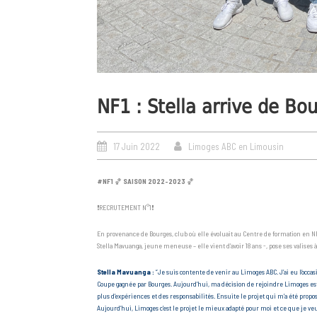
NF1 : Stella arrive de Bo
17 Juin 2022
Limoges ABC en Limousin
#NF1
🏀
SAISON 2022-2023
🏀
❗️RECRUTEMENT N°1❗️
En provenance de Bourges, club où elle évoluait au Centre de formation en NF2
Stella Mavuanga, jeune meneuse – elle vient d’avoir 18 ans -, pose ses valises
Stella Mavuanga :
“Je suis contente de venir au Limoges ABC. J’ai eu l’occa
Coupe gagnée par Bourges. Aujourd’hui, ma décision de rejoindre Limoges est
plus d’expériences et des responsabilités. Ensuite le projet qui m’a été prop
Aujourd’hui, Limoges c’est le projet le mieux adapté pour moi et ce que je ve