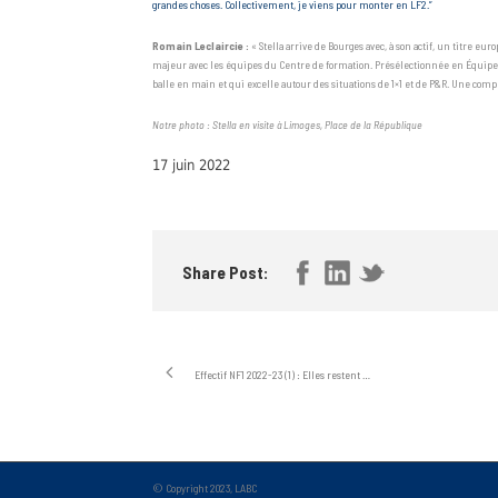
grandes choses. Collectivement, je viens pour monter en LF2.”
Romain Leclaircie :
« Stella arrive de Bourges avec, à son actif, un titre eu
majeur avec les équipes du Centre de formation. Présélectionnée en Équipe de
balle en main et qui excelle autour des situations de 1×1 et de P&R. Une comp
Notre photo : Stella en visite à Limoges, Place de la République
17 juin 2022
Share Post:
Effectif NF1 2022-23 (1) : Elles restent …
© Copyright 2023, LABC