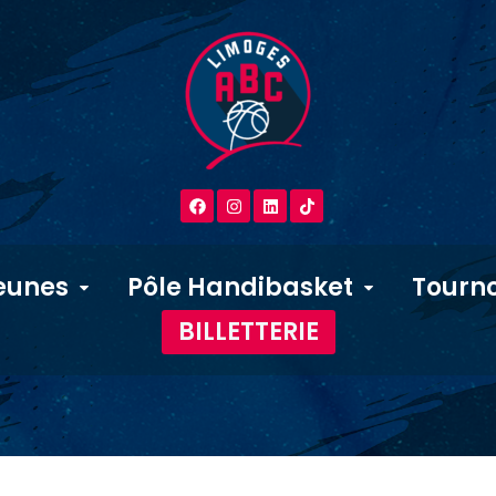
eunes
Pôle Handibasket
Tourno
BILLETTERIE