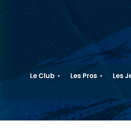
Le Club
Les Pros
Les J