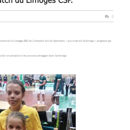
match du Limoges CSP.
0
eprésenté le
Limoges ABC en Limousin
lors de l’opération « journées de l’arbitrage » proposée par
tion et convaincre les jeunes à s’engager dans l’arbitrage.