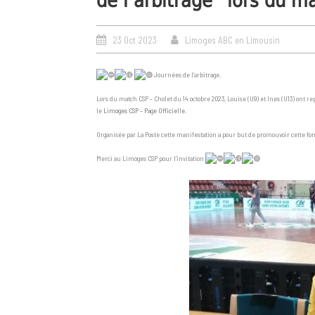
de l’arbitrage” lors du 
23 Oct 2023
Limoges ABC en Limousin
Journées de l’arbitrage.
Lors du match CSP – Cholet du 14 octobre 2023, Louise (U9) et Ines (U13) ont r
le
Limoges CSP – Page Officielle
.
Organisée par La Poste cette manifestation a pour but de promouvoir cette fonc
Merci au Limoges CSP pour l’invitation