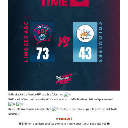
Belle victoire de l’équipe NF1 ce soir à Colomiers
Dédicace à la Vampouille family à Christopher ainsi qu’à Mathis d’avoir fait le déplacement !
On se retrouve samedi 23 septembre
Martigues Sport Basket
pour le premier match à la
maison
⚔️
❗️
Nouveauté
❗️
🎟
Billetterie en ligne pour les prochains matchs ouverte sur notre site web
🎟