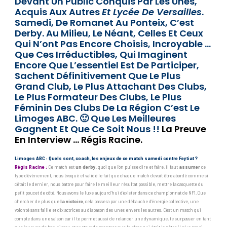
Devant Un Public Conquis Par Les Unes,
Acquis Aux Autres
Et Lycée De Versailles
.
Samedi, De Romanet Au Ponteix, C’est
Derby. Au Milieu, Le Néant, Celles Et Ceux
Qui N’ont Pas Encore Choisis, Incroyable …
Que Ces Irréductibles, Qui Imaginent
Encore Que L’essentiel Est De Participer,
Sachent Définitivement Que Le Plus
Grand Club, Le Plus Attachant Des Clubs,
Le Plus Formateur Des Clubs, Le Plus
Féminin Des Clubs De La Région C’est Le
Limoges ABC. 🙂 Que Les Meilleures
Gagnent Et Que Ce Soit Nous !!
La Preuve
En Interview … Régis Racine.
Limoges ABC : Quels sont, coach, les enjeux de ce match samedi contre Feytiat ?
Régis Racine :
Ce match est
un derby
, quoi que l’on puisse dire et faire, il faut
assumer
ce
type d’évènement, nous évoqué et validé le fait que chaque match devait être abordé comme si
c’était le dernier, nous battre pour faire le meilleur résultat possible, mettre la casquette du
petit poucet de côté. Nous avons le luxe aujourd’hui d’exister dans ce championnat de NF1. Que
chercher de plus que
la victoire
, cela passera par une débauche d’énergie collective, une
volonté sans faille et dix actrices au diapason des unes envers les autres. C’est un match qui
compte dans une saison car il te permet aussi de relancer une dynamique, te surpasser en tant