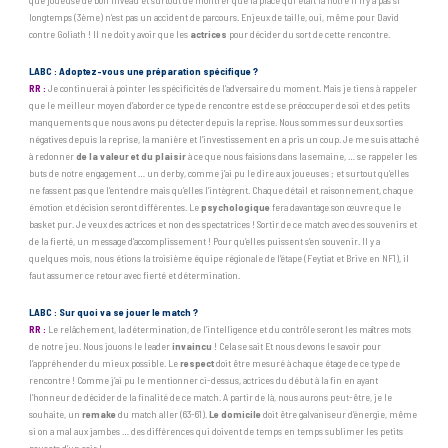
que joueuse de bon niveau et surtout de montrer que la place qui était la nôtre il n’y a pas si
longtemps (3ème) n’est pas un accident de parcours. Enjeux de taille, oui, même pour David
contre Goliath ! Il ne doit y avoir que les
actrices
pour décider du sort de cette rencontre.
LABC : Adoptez-vous une préparation spécifique ?
RR :
Je continuerai à pointer les spécificités de l’adversaire du moment. Mais je tiens à rappeler
que le meilleur moyen d’aborder ce type de rencontre est de se préoccuper de soi et des petits
manquements que nous avons pu détecter depuis la reprise. Nous sommes sur deux sorties
négatives depuis la reprise, la manière et l’investissement en a pris un coup. Je me suis attaché
à redonner
de la valeur et du plaisir
à ce que nous faisions dans la semaine, … se rappeler les
buts de notre engagement … un derby, comme j’ai pu le dire aux joueuses ; et surtout qu’elles
ne fassent pas que l’entendre mais qu’elles l’intègrent. Chaque détail et raisonnement, chaque
émotion et décision seront différentes. Le
psychologique
fera davantage son œuvre que le
basket pur. Je veux des actrices et non des spectatrices ! Sortir de ce match avec des souvenirs et
de la fierté, un message d’accomplissement ! Pour qu’elles puissent s’en souvenir. Il y a
quelques mois, nous étions la troisième équipe régionale de l’étape (Feytiat et Brive en NF1), il
faut assumer ce retour avec fierté et détermination.
LABC : Sur quoi va se jouer le match ?
RR :
Le relâchement, la détermination, de l’intelligence et du contrôle seront les maîtres mots
de notre jeu. Nous jouons le leader
invaincu
! Cela se sait Et nous devons le savoir pour
l’appréhender du mieux possible. Le
respect
doit être mesuré à chaque étage de ce type de
rencontre ! Comme j’ai pu le mentionner ci-dessus, actrices du début à la fin en ayant
l’honneur de décider de la finalité de ce match. A partir de là, nous aurons peut-être, je le
souhaite, un
remake
du match aller (63-61).
Le domicile
doit être galvaniseur d’énergie, même
si on a mal aux jambes … des différences qui doivent de temps en temps sublimer les petits