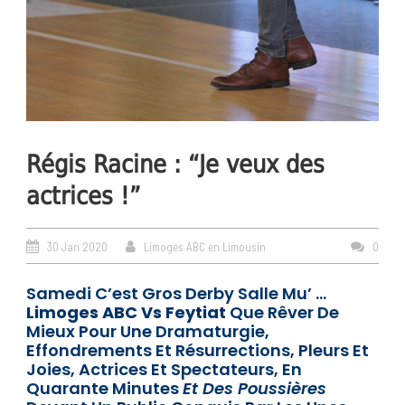
Régis Racine : “Je veux des
actrices !”
30 Jan 2020
Limoges ABC en Limousin
0
Samedi C’est Gros Derby Salle Mu’ …
Limoges ABC Vs Feytiat
Que Rêver De
Mieux Pour Une Dramaturgie,
Effondrements Et Résurrections, Pleurs Et
Joies, Actrices Et Spectateurs, En
Quarante Minutes
Et Des Poussières