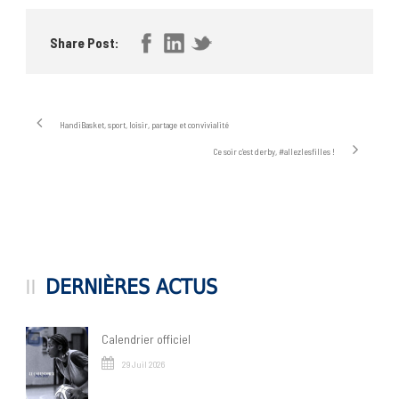
Share Post:
HandiBasket, sport, loisir, partage et convivialité
Ce soir c’est derby, #allezlesfilles !
DERNIÈRES ACTUS
Calendrier officiel
29 Juil 2026