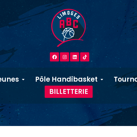
eunes
Pôle Handibasket
Tourno
BILLETTERIE