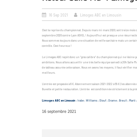
16 Sep 2021
Limoges ABC en Limousin
C’est la reprise du championnat. Depuis mars mi mars 2020, soit treize mois co
septembre 2020 contre Lyon ASVEL ! Aujourd’hui est presque une résurrectio
Nous sommes toujours dans une situation de veille sanitaire mais un certain
contrôle. C’est heureux !
Le Limoges ABC reçoit donc un “gros calibre” du championnat qui ne lésine pa
ambitions. Nous allons accueillir une très belle équipe samedi à 20h Salle Mu
de tableau assurée cette saison. Nous en avons les moyens, il faut vérifier m
meilleurs.
L’entrée est proposée à 6 €. Abonnement saison 2021-2022 à 55 € (les abonnés
Buvette et petite restauration. L’entrée est conditionnée strictement à la pré
Limoges ABC
en Limousin
:
Irabe ; Williams ; Diouf ; Drame ; Breuil ; Marti
16 septembre 2021