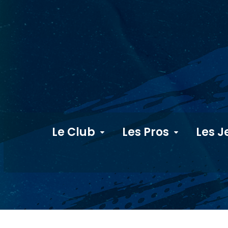
Le Club
Les Pros
Les J