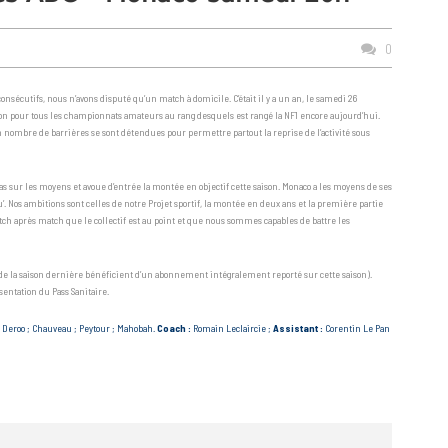
0
nsécutifs, nous n’avons disputé qu’un match à domicile. C’était il y a un an, le samedi 26
n pour tous les championnats amateurs au rang desquels est rangé la NF1 encore aujourd’hui.
 nombre de barrières se sont détendues pour permettre partout la reprise de l’activité sous
s sur les moyens et avoue d’entrée la montée en objectif cette saison. Monaco a les moyens de ses
’. Nos ambitions sont celles de notre Projet sportif, la montée en deux ans et la première partie
atch après match que le collectif est au point et que nous sommes capables de battre les
 de la saison dernière bénéficient d’un abonnement intégralement reporté sur cette saison).
sentation du Pass Sanitaire.
 ; Deroo ; Chauveau ; Peytour ; Mahobah.
Coach :
Romain Leclaircie ;
Assistant :
Corentin Le Pan