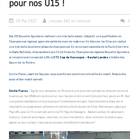
pour nos U15 !
06 Mai 2022
Limoges ABC en Limousin
0
Nos U15 Nouvelle-Aquitaine réalisent une très belle saison. L’objectif, une qualification en
Championnat régional, ayant été validé de main de maître en fin d’année, les filles ont réalisé
une très belle deuxième phase de championnat. En terminant secondes de la Poule A derrière
le Stade Rochelais, elles accèdent aux 1/4 de finale du Championnat régional Nouvelle-Aquitaine
et rencontreront ce samedi à 15h la
CTC Cap de Gascogne – Basket Landes
à la Salle des
Sœurs-de-la-Rivière.
Emilie Piarou, coach de l’équipe, nous a confié son sentiment à la veille du match. Bravo à elle
aussi et bon match samedi.
Emilie Piarou :
“Après leur accession en R1 suite à une première phrase où elles ont terminé
invaincues, les U15NA ont continué sur leur lancée et terminent 2ème de leur poule en R1. C’est
une grande satisfaction et la preuve que l’investissement paie. Cette deuxième place est le
résultat d’une progression collective et individuelle de toutes les filles. Maintenant, place aux
Play-offs, avec le 1/4 ce samedi contre la CTC Pays de Gascogne – Basket Landes. Un adversaire
inconnu, mais de toute façon, cette fois, un seul mot d’ordre : aller chercher la victoire pour
passer au tour suivant. L’équipe aura à cœur de défendre ses valeurs.”