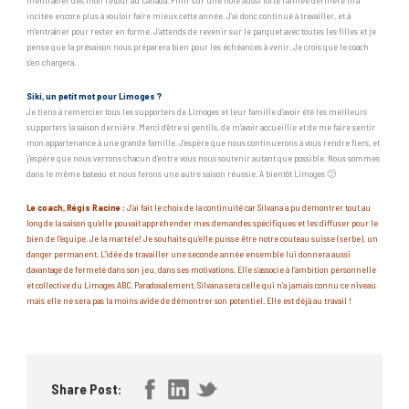
incitée encore plus à vouloir faire mieux cette année. J’ai donc continué à travailler, et à
m’entraîner pour rester en forme. J’attends de revenir sur le parquet avec toutes les filles et je
pense que la présaison nous préparera bien pour les échéances à venir. Je crois que le coach
s’en chargera.
Siki, un petit mot pour Limoges ?
Je tiens à remercier tous les supporters de Limoges et leur famille d’avoir été les meilleurs
supporters la saison dernière. Merci d’être si gentils, de m’avoir accueillie et de me faire sentir
mon appartenance à une grande famille. J’espère que nous continuerons à vous rendre fiers, et
j’espère que nous verrons chacun d’entre vous nous soutenir autant que possible. Nous sommes
dans le même bateau et nous ferons une autre saison réussie. A bientôt Limoges 🙂
Le coach, Régis Racine :
J’ai fait le choix de la continuité car Silvana a pu démontrer tout au
long de la saison qu’elle pouvait appréhender mes demandes spécifiques et les diffuser pour le
bien de l’équipe. Je la martèle! Je souhaite qu’elle puisse être notre couteau suisse (serbe), un
danger permanent. L’idée de travailler une seconde année ensemble lui donnera aussi
davantage de fermeté dans son jeu, dans ses motivations. Elle s’associe à l’ambition personnelle
et collective du Limoges ABC. Paradoxalement, Silvana sera celle qui n’a jamais connu ce niveau
mais elle ne sera pas la moins avide de démontrer son potentiel. Elle est déjà au travail !
Share Post: