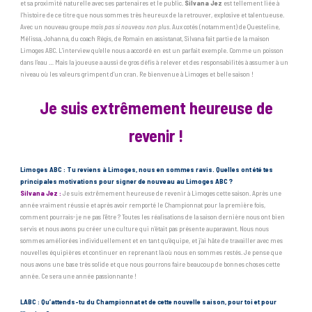
et sa proximité naturelle avec ses partenaires et le public.
Silvana Jez
est tellement liée à
l’histoire de ce titre que nous sommes très heureux de la retrouver, explosive et talentueuse.
Avec un nouveau groupe
mais pas si nouveau non plus
. Aux cotés (notamment) de Questeline,
Mélissa, Johanna, du coach Régis, de Romain en assistanat, Silvana fait partie de la maison
Limoges ABC. L’interview qu’elle nous a accordé en est un parfait exemple. Comme un poisson
dans l’eau … Mais la joueuse a aussi de gros défis à relever et des responsabilités à assumer à un
niveau où les valeurs grimpent d’un cran. Re bienvenue à Limoges et belle saison !
Je suis extrêmement heureuse de
revenir !
Limoges ABC : Tu reviens à Limoges, nous en sommes ravis. Quelles ont été tes
principales motivations pour signer de nouveau au Limoges ABC ?
Silvana Jez :
Je suis extrêmement heureuse de revenir à Limoges cette saison. Après une
année vraiment réussie et après avoir remporté le Championnat pour la première fois,
comment pourrais-je ne pas l’être ? Toutes les réalisations de la saison dernière nous ont bien
servis et nous avons pu créer une culture qui n’était pas présente auparavant. Nous nous
sommes améliorées individuellement et en tant qu’équipe, et j’ai hâte de travailler avec mes
nouvelles équipières et continuer en reprenant là où nous en sommes restés. Je pense que
nous avons une base très solide et que nous pourrons faire beaucoup de bonnes choses cette
année. Ce sera une année passionnante !
LABC : Qu’attends-tu du Championnat et de cette nouvelle saison, pour toi et pour