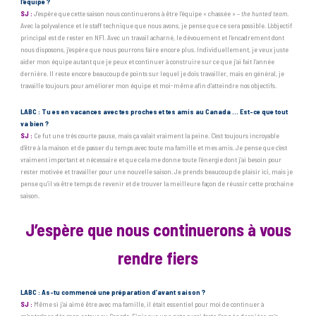
l’équipe ?
SJ :
J’espère que cette saison nous continuerons à être l’équipe « chassée » –
the hunted team
.
Avec la polyvalence et le staff technique que nous avons, je pense que ce sera possible. L’objectif
principal est de rester en NF1. Avec un travail acharné, le dévouement et l’encadrement dont
nous disposons, j’espère que nous pourrons faire encore plus. Individuellement, je veux juste
aider mon équipe autant que je peux et continuer à construire sur ce que j’ai fait l’année
dernière. Il reste encore beaucoup de points sur lequel je dois travailler, mais en général, je
travaille toujours pour améliorer mon équipe et moi-même afin d’atteindre nos objectifs.
LABC : Tu es en vacances avec tes proches et tes amis au Canada … Est-ce que tout
va bien ?
SJ :
Ce fut une très courte pause, mais ça valait vraiment la peine. C’est toujours incroyable
d’être à la maison et de passer du temps avec toute ma famille et mes amis. Je pense que c’est
vraiment important et nécessaire et que cela me donne toute l’énergie dont j’ai besoin pour
rester motivée et travailler pour une nouvelle saison. Je prends beaucoup de plaisir ici, mais je
pense qu’il va être temps de revenir et de trouver la meilleure façon de réussir cette prochaine
saison.
J’espère que nous continuerons à vous
rendre fiers
LABC : As-tu commencé une préparation d’avant saison ?
SJ :
Même si j’ai aimé être avec ma famille, il était essentiel pour moi de continuer à
m’entraîner dès mon retour au Canada. Finir sur une note aussi forte l’année dernière m’a