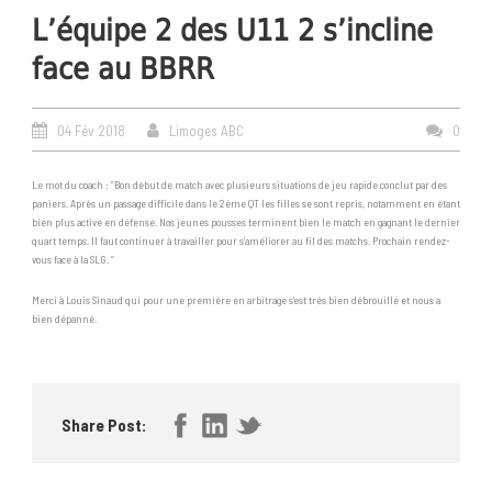
L’équipe 2 des U11 2 s’incline
face au BBRR
04 Fév 2018
Limoges ABC
0
Le mot du coach : “Bon début de match avec plusieurs situations de jeu rapide conclut par des
paniers. Après un passage difficile dans le 2ème QT les filles se sont repris, notamment en étant
bien plus active en défense. Nos jeunes pousses terminent bien le match en gagnant le dernier
quart temps. Il faut continuer à travailler pour s’améliorer au fil des matchs. Prochain rendez-
vous face à la SLG. ”
Merci à Louis Sinaud qui pour une première en arbitrage s’est très bien débrouillé et nous a
bien dépanné.
Share Post: