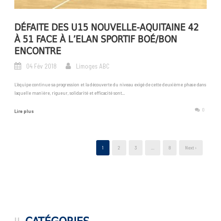
DÉFAITE DES U15 NOUVELLE-AQUITAINE 42
À 51 FACE À L’ELAN SPORTIF BOÉ/BON
ENCONTRE
04 Fév 2018
Limoges ABC
L’équipe continue sa progression et la découverte du niveau exigé de cette deuxième phase dans
laquelle manière, rigueur, solidarité et efficacité sont...
0
Lire plus
1
2
3
…
8
Next ›