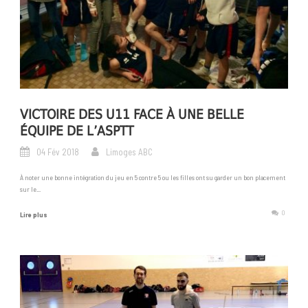
VICTOIRE DES U11 FACE À UNE BELLE
ÉQUIPE DE L’ASPTT
04 Fév 2018
Limoges ABC
À noter une bonne intégration du jeu en 5 contre 5 ou les filles ont su garder un bon placement
sur le...
0
Lire plus