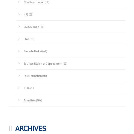
Pôle Handibasket
(12)
NF2
(66)
LABC Citoyen
(29)
Club
(66)
Ecole de Basket
(47)
Équipes Région et Département
(63)
Pôle Formation
(95)
NF1
(371)
Actualités
(964)
ARCHIVES