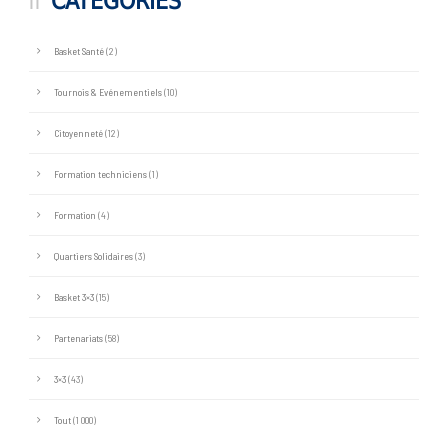
CATÉGORIES
Basket Santé
(2)
Tournois & Evénementiels
(10)
Citoyenneté
(12)
Formation techniciens
(1)
Formation
(4)
Quartiers Solidaires
(3)
Basket 3×3
(15)
Partenariats
(58)
3×3
(43)
Tout
(1 000)