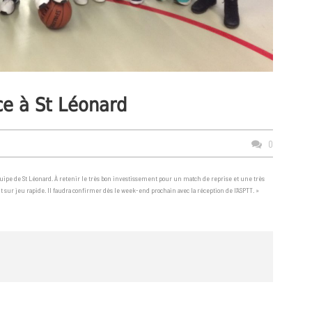
ce à St Léonard
0
équipe de St Léonard. À retenir le très bon investissement pour un match de reprise et une très
sur jeu rapide. Il faudra confirmer dès le week-end prochain avec la réception de l’ASPTT. »