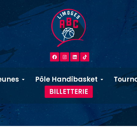
eunes
Pôle Handibasket
Tourno
BILLETTERIE