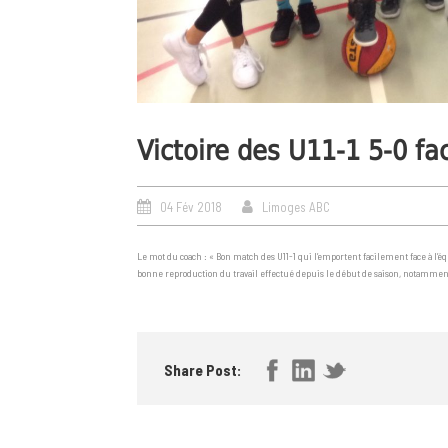
Victoire des U11-1 5-0 fa
04 Fév 2018
Limoges ABC
Le mot du coach : « Bon match des U11-1 qui l’emportent facilement face à l’
bonne reproduction du travail effectué depuis le début de saison, notamment 
Share Post: