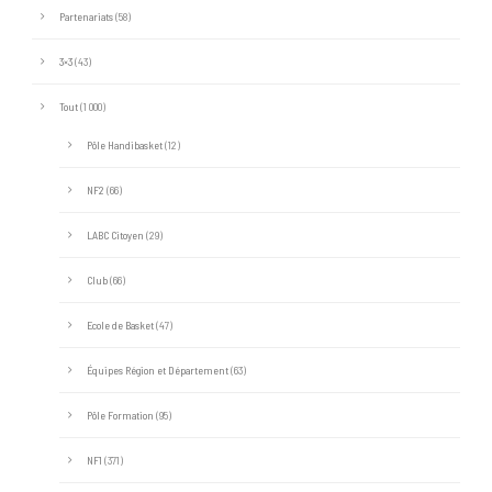
Partenariats
(58)
3×3
(43)
Tout
(1 000)
Pôle Handibasket
(12)
NF2
(66)
LABC Citoyen
(29)
Club
(66)
Ecole de Basket
(47)
Équipes Région et Département
(63)
Pôle Formation
(95)
NF1
(371)