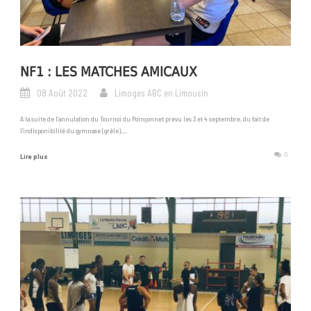
NF1 : LES MATCHES AMICAUX
08 Août 2022
Limoges ABC en Limousin
A la suite de l’annulation du Tournoi du Poinçonnet prévu les 3 et 4 septembre, du fait de
l’indisponibilité du gymnase (grêle),...
0
Lire plus