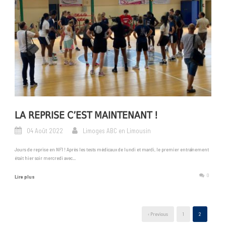
LA REPRISE C’EST MAINTENANT !
04 Août 2022
Limoges ABC en Limousin
Jours de reprise en NF1 ! Après les tests médicaux de lundi et mardi, le premier entraînement
était hier soir mercredi avec...
0
Lire plus
‹ Previous
1
2