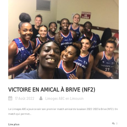
VICTOIRE EN AMICAL À BRIVE (NF2)
17 Août 2022
Limoges ABC en Limousin
Le Limoges ABC a joué ce soir son premier match amical de la saison 2022-2023 à Brive (NF2). Un
match qui permet...
0
Lire plus