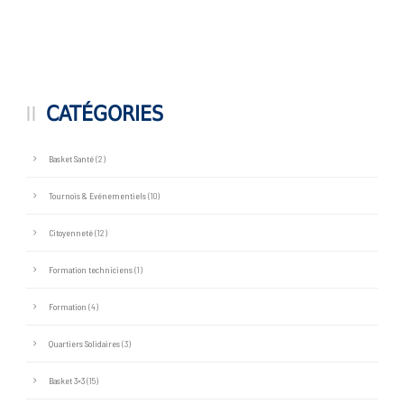
CATÉGORIES
Basket Santé
(2)
Tournois & Evénementiels
(10)
Citoyenneté
(12)
Formation techniciens
(1)
Formation
(4)
Quartiers Solidaires
(3)
Basket 3×3
(15)