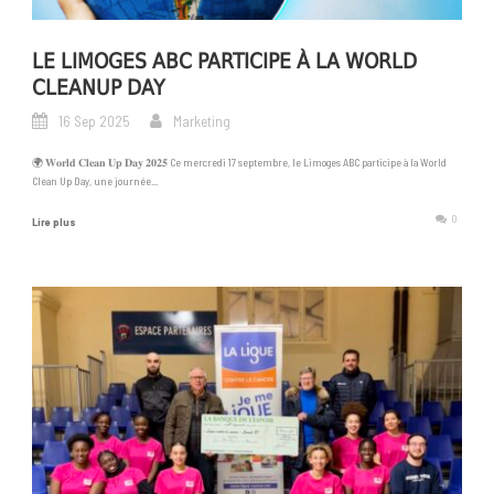
LE LIMOGES ABC PARTICIPE À LA WORLD
CLEANUP DAY
16 Sep 2025
Marketing
🌍 𝐖𝐨𝐫𝐥𝐝 𝐂𝐥𝐞𝐚𝐧 𝐔𝐩 𝐃𝐚𝐲 𝟐𝟎𝟐𝟓 Ce mercredi 17 septembre, le Limoges ABC participe à la World
Clean Up Day, une journée...
0
Lire plus