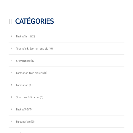
CATÉGORIES
Basket Santé
(2)
Tournois & Evénementiels
(10)
Citoyenneté
(12)
Formation techniciens
(1)
Formation
(4)
Quartiers Solidaires
(3)
Basket 3×3
(15)
Partenariats
(58)