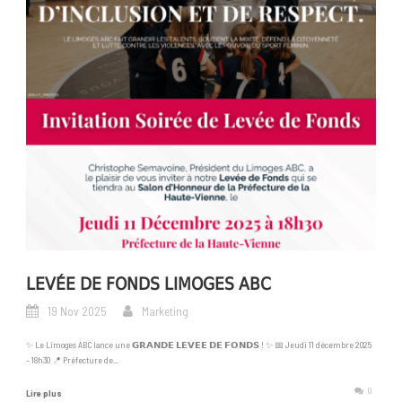
LEVÉE DE FONDS LIMOGES ABC
19 Nov 2025
Marketing
✨ Le Limoges ABC lance une 𝗚𝗥𝗔𝗡𝗗𝗘 𝗟𝗘𝗩𝗘𝗘 𝗗𝗘 𝗙𝗢𝗡𝗗𝗦 ! ✨ 📅 Jeudi 11 décembre 2025
– 18h30 📍 Préfecture de...
0
Lire plus