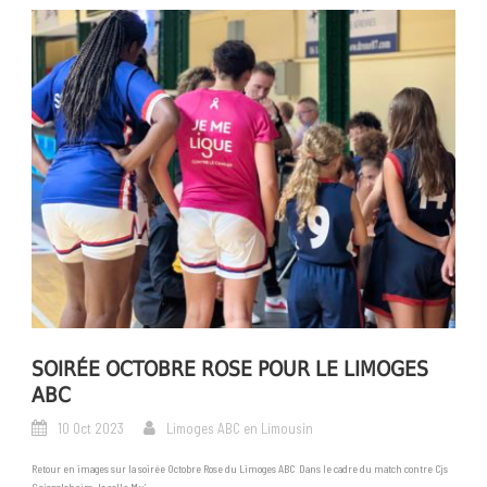
SOIRÉE OCTOBRE ROSE POUR LE LIMOGES
ABC
10 Oct 2023
Limoges ABC en Limousin
Retour en images sur la soirée Octobre Rose du Limoges ABC Dans le cadre du match contre Cjs
Geispolsheim, la salle Mu’...