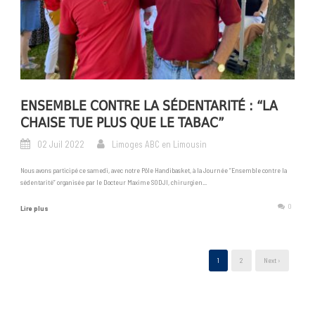
ENSEMBLE CONTRE LA SÉDENTARITÉ : “LA
CHAISE TUE PLUS QUE LE TABAC”
02 Juil 2022
Limoges ABC en Limousin
Nous avons participé ce samedi, avec notre Pôle Handibasket, à la Journée “Ensemble contre la
sédentarité” organisée par le Docteur Maxime SODJI, chirurgien...
0
Lire plus
1
2
Next ›