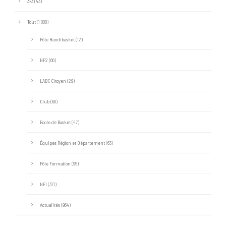
3×3
(43)
Tout
(1 000)
Pôle Handibasket
(12)
NF2
(66)
LABC Citoyen
(29)
Club
(66)
Ecole de Basket
(47)
Équipes Région et Département
(63)
Pôle Formation
(95)
NF1
(371)
Actualités
(964)