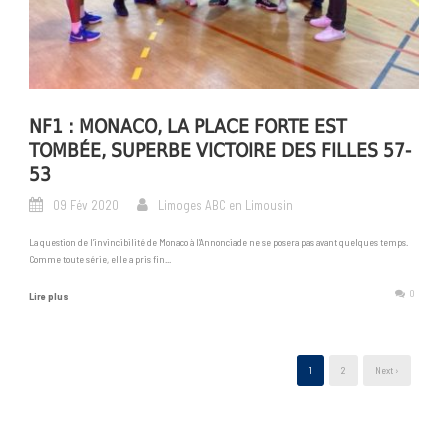
NF1 : MONACO, LA PLACE FORTE EST
TOMBÉE, SUPERBE VICTOIRE DES FILLES 57-
53
09 Fév 2020
Limoges ABC en Limousin
La question de l’invincibilité de Monaco à l’Annonciade ne se posera pas avant quelques temps.
Comme toute série, elle a pris fin...
0
Lire plus
1
2
Next ›