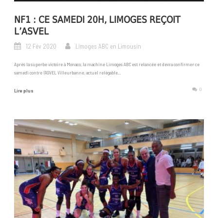
NF1 : CE SAMEDI 20H, LIMOGES REÇOIT
L’ASVEL
12 Fév 2020
Limoges ABC en Limousin
Après la superbe victoire à Monaco, la machine Limoges ABC est relancée et devra confirmer ce
samedi contre l’ASVEL Villeurbanne, actuel relégable...
0
Lire plus