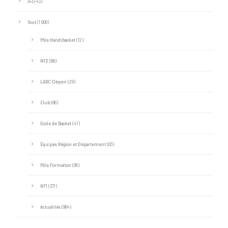
3×3
(43)
Tout
(1 000)
Pôle Handibasket
(12)
NF2
(66)
LABC Citoyen
(29)
Club
(66)
Ecole de Basket
(47)
Équipes Région et Département
(63)
Pôle Formation
(95)
NF1
(371)
Actualités
(964)