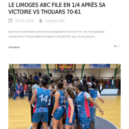
LE LIMOGES ABC FILE EN 1/4 APRÈS SA
VICTOIRE VS THOUARS 70-61
23 Fév 2020
Limoges ABC
Après leur qualification contre les auvergnates de Cournon hier, les limougeaudes
rencontraient Thouars Basket cet après-midi Salle Mu’ pour le compte des...
0
Lire plus