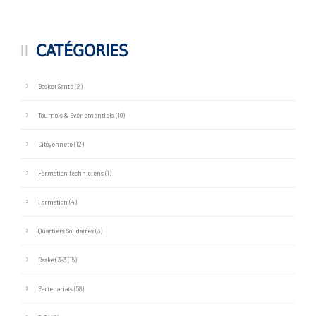
CATÉGORIES
Basket Santé
(2)
Tournois & Evénementiels
(10)
Citoyenneté
(12)
Formation techniciens
(1)
Formation
(4)
Quartiers Solidaires
(3)
Basket 3×3
(15)
Partenariats
(58)