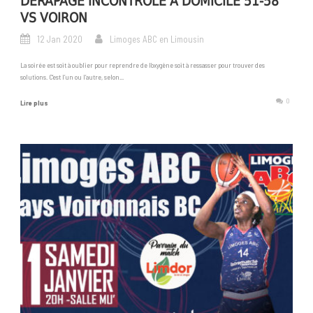
DÉRAPAGE INCONTRÔLÉ À DOMICILE 51-58
VS VOIRON
12 Jan 2020
Limoges ABC en Limousin
La soirée est soit à oublier pour reprendre de l’oxygène soit à ressasser pour trouver des
solutions. C’est l’un ou l’autre, selon...
0
Lire plus