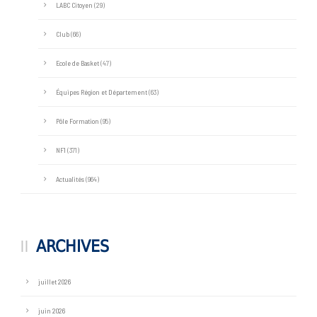
LABC Citoyen
(29)
Club
(66)
Ecole de Basket
(47)
Équipes Région et Département
(63)
Pôle Formation
(95)
NF1
(371)
Actualités
(964)
ARCHIVES
juillet 2026
juin 2026