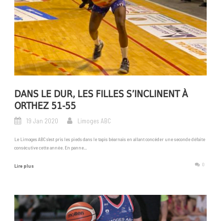
DANS LE DUR, LES FILLES S’INCLINENT À
ORTHEZ 51-55
19 Jan 2020
Limoges ABC
Le Limoges ABC s’est pris les pieds dans le tapis béarnais en allant concéder une seconde défaite
consécutive cette année. En panne...
0
Lire plus