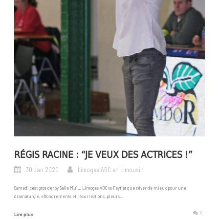
RÉGIS RACINE : “JE VEUX DES ACTRICES !”
30 Jan 2020
Limoges ABC en Limousin
Samedi c’est gros derby Salle Mu’ … Limoges ABC vs Feytiat que rêver de mieux pour une
dramaturgie, effondrements et résurrections, pleurs...
0
Lire plus