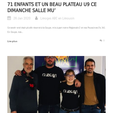
71 ENFANTS ET UN BEAU PLATEAU U9 CE
DIMANCHE SALLE MU’
26 Jan 2020
Limoges ABC en Limousin
Ce week-end était plutôt réservé à la Coupe, mis à part notre Régionale 2 et nos Poussines (1v, 1d).
En Coupe, nos...
0
Lire plus