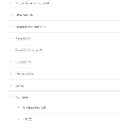
Tournois & Evénementiels
(10)
Citoyenneté
(12)
Formation techniciens
(1)
Formation
(4)
Quartiers Solidaires
(3)
Basket 3×3
(15)
Partenariats
(58)
3×3
(43)
Tout
(1 000)
Pôle Handibasket
(12)
NF2
(66)