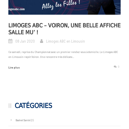
LIMOGES ABC – VOIRON, UNE BELLE AFFICHE
SALLE MU’ !
08 Jan 2020
Limoges ABC en Limousin
Ce samedi, reprise du Championnat avec un premier rendez-vous à domicile. Le Limoges ABC
en Limousin reçoit Voiron. Une rencontre très délicate...
0
Lire plus
CATÉGORIES
Basket Santé
(2)