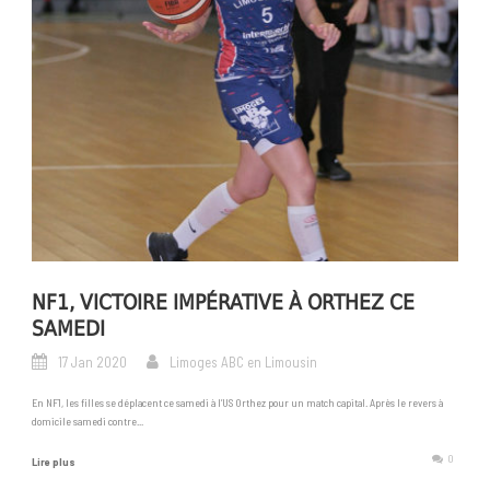
NF1, VICTOIRE IMPÉRATIVE À ORTHEZ CE
SAMEDI
17 Jan 2020
Limoges ABC en Limousin
En NF1, les filles se déplacent ce samedi à l’US Orthez pour un match capital. Après le revers à
domicile samedi contre...
0
Lire plus