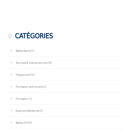
CATÉGORIES
Basket Santé
(2)
Tournois & Evénementiels
(10)
Citoyenneté
(12)
Formation techniciens
(1)
Formation
(4)
Quartiers Solidaires
(3)
Basket 3×3
(15)