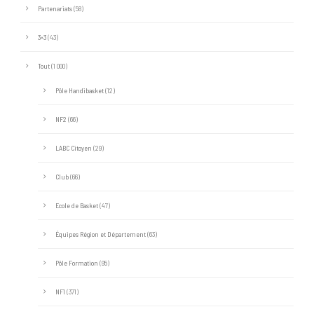
Partenariats
(58)
3×3
(43)
Tout
(1 000)
Pôle Handibasket
(12)
NF2
(66)
LABC Citoyen
(29)
Club
(66)
Ecole de Basket
(47)
Équipes Région et Département
(63)
Pôle Formation
(95)
NF1
(371)