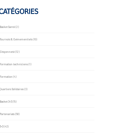
CATÉGORIES
Basket Santé
(2)
Tournois & Evénementiels
(10)
Citoyenneté
(12)
Formation techniciens
(1)
Formation
(4)
Quartiers Solidaires
(3)
Basket 3×3
(15)
Partenariats
(58)
3×3
(43)