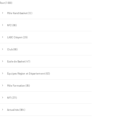
Tout
(1 000)
Pôle Handibasket
(12)
NF2
(66)
LABC Citoyen
(29)
Club
(66)
Ecole de Basket
(47)
Équipes Région et Département
(63)
Pôle Formation
(95)
NF1
(371)
Actualités
(964)