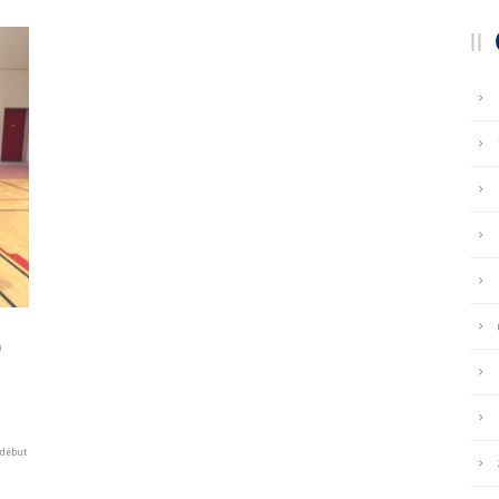
9
 début