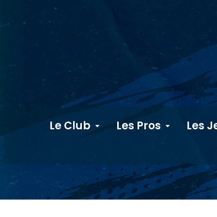
Le Club
Les Pros
Les J