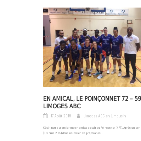
EN AMICAL, LE POINÇONNET 72 – 5
LIMOGES ABC
17 Août 2019
Limoges ABC en Limousin
C’était notre premier match amical ce soir au Poinçonnet (NF1). Après un bon
(0-5 puis 13-14) dans un match de préparation...